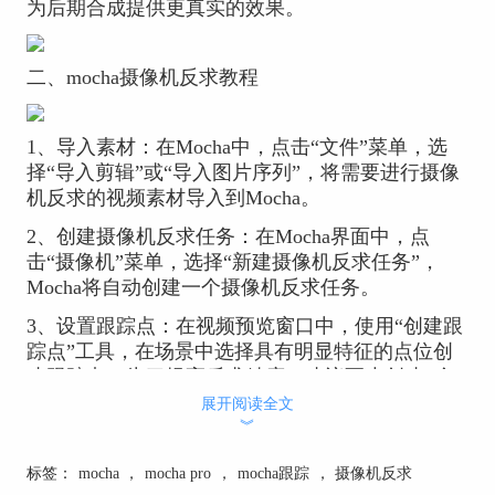
为后期合成提供更真实的效果。
二、mocha摄像机反求教程
1、导入素材：在Mocha中，点击“文件”菜单，选
择“导入剪辑”或“导入图片序列”，将需要进行摄像
机反求的视频素材导入到Mocha。
2、创建摄像机反求任务：在Mocha界面中，点
击“摄像机”菜单，选择“新建摄像机反求任务”，
Mocha将自动创建一个摄像机反求任务。
3、设置跟踪点：在视频预览窗口中，使用“创建跟
踪点”工具，在场景中选择具有明显特征的点位创
建跟踪点。为了提高反求精度，建议至少创建8个
以上的跟踪点。
展开阅读全文
︾
4、开始反求：点击“开始摄像机反求”按钮，Mocha
将根据设置的跟踪点自动进行摄像机反求。反求过
标签：
mocha
，
mocha pro
，
mocha跟踪
，
摄像机反求
程中，您可以随时暂停并手动调整跟踪点的位置。