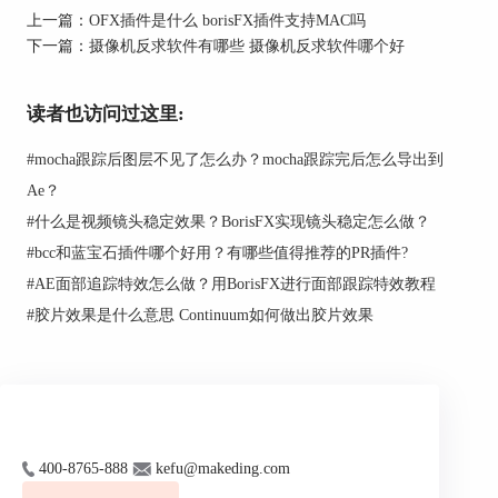
上一篇：
OFX插件是什么 borisFX插件支持MAC吗
5、导出反求结果：摄像机反求完成后，在“摄像
下一篇：
摄像机反求软件有哪些 摄像机反求软件哪个好
机”面板中，点击“导出摄像机数据”按钮，将反求
结果导出为适合Adobe After Effects的格式。
读者也访问过这里:
6、将反求结果导入AE：在AE中打开与Mocha反求
相对应的项目，将导出的摄像机数据导入到AE
#
mocha跟踪后图层不见了怎么办？mocha跟踪完后怎么导出到
中。接下来应用反求结果：将摄像机数据应用到相
Ae？
应的合成图层上，使合成元素与实际拍摄画面保持
#
什么是视频镜头稳定效果？BorisFX实现镜头稳定怎么做？
一致。此外，您还可以根据需要调整合成元素的位
置、旋转和缩放等参数，以实现更加真实的效果。
#
bcc和蓝宝石插件哪个好用？有哪些值得推荐的PR插件?
#
AE面部追踪特效怎么做？用BorisFX进行面部跟踪特效教程
本文介绍了摄像机反求属于几维跟踪 mocha摄像机
#
胶片效果是什么意思 Continuum如何做出胶片效果
反求教程。通过摄像机反求技术，可以在后期制作
中更准确地匹配实际拍摄场景和虚拟元素，为视觉
特效制作提供更为真实的效果。希望本文能够帮助
您更好地掌握Mocha摄像机反求的使用方法，为您
的视觉特效制作提供便利。
400-8765-888
kefu@makeding.com