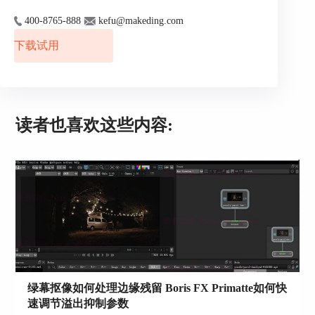
400-8765-888
kefu@makeding.com
1、删除插件文件夹：卸载蓝宝石插件后，进入您
的电脑系统盘（通常是C盘），找到视频编辑软件
下载试用
的插件文件夹，将蓝宝石插件的文件夹删除。
2、清理注册表：点击Windows系统中的“开始”按
钮，输入“regedit”并回车，打开注册表编辑器。在
注册表编辑器中，找到与蓝宝石插件相关的注册表
读者也喜欢这些内容:
项，将其删除。请注意，在删除注册表项时务必谨
慎操作，避免误删其他关键项。
3、重启电脑：完成上述操作后，重启您的电脑，
确保蓝宝石插件已彻底删除。
绿幕抠像如何处理边缘残留 Boris FX Primatte如何快
速调节溢出抑制参数