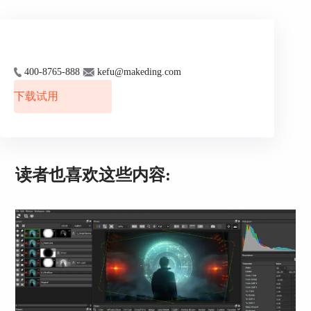
面部跟踪方面的表现同样出色。以下是使用
BorisFX进行面部跟踪特效制作的教程：
1. 准备工作：在BorisFX中导入需要进行面部跟踪
的视频素材。
400-8765-888
kefu@makeding.com
2. 选择专业工具：使用BorisFX中的专业面部跟踪
下载试用
工具，如Mocha Pro。
3. 精确设置追踪点：在人物面部选择精确的追踪
点，确保追踪的准确性。
读者也喜欢这些内容:
4. 细化跟踪参数：根据视频特点和所需效果，细化
跟踪参数。
5. 完成面部跟踪：执行跟踪过程，并实时调整，以
获取最佳跟踪效果。
6. 应用特效：将追踪数据应用到所需特效上，完成
面部跟踪特效制作。
通过BorisFX，用户可以实现更加专业和细致的面
部跟踪效果。