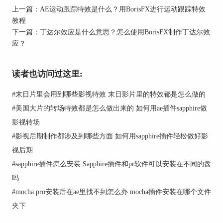
用BorisFX进行面部跟踪特效教程
上一篇：
AE运动跟踪特效是什么？用BorisFX进行运动跟踪特效
教程
4.开始追踪过程：启动追踪过程，AE将自动追踪面
下一篇：
丁达尔效应是什么意思？怎么使用BorisFX制作丁达尔效
部特征点的运动。
应？
读者也访问过这里:
#
末日片里会用到哪些影视特效 末日影片里的特效都是怎么做的
#
美国大片的转场特效都是怎么做出来的 如何用ae插件sapphire做
影视转场
用BorisFX进行面部跟踪特效教程
#
影视后期制作都涉及到哪些方面 如何用sapphire插件轻松做好影
5. 应用追踪数据：将追踪得到的数据应用到所需的
视后期
特效上，如改变面部表情、添加图形元素等。
#
sapphire插件怎么安装 Sapphire插件和pr软件可以安装在不同的盘
通过这些步骤，可以在AE中创造出生动且富有表
吗
现力的面部追踪特效。
#
mocha pro安装后在ae里找不到怎么办 mocha插件安装在哪个文件
二、用BorisFX进行面部跟踪特效教程
夹下
BorisFX作为一款功能强大的影视后期软件，其在