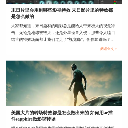
三、BorisFX支持的剪辑工具推荐
末日片里会用到哪些影视特效 末日影片里的特效都
是怎么做的
在BorisFX中，除了面部跟踪等特效工具外，还支
持多种剪辑工具，极大地提升了影视后期制作的效
大家都知道，末日题材的电影总是能给人带来极大的视觉冲
率和质量。以下是几款推荐的剪辑工具：
击。无论是地球被毁灭，还是外星怪兽入侵，那些令人瞠目
结舌的特效场面都让我们过足了“视觉瘾”。但你知道吗？这
1. Boris Continuum：提供了包括色彩校正、粒子效
些震撼的效果背后，隐藏着一系列复杂的影视技术。那么，
果等在内的多种视觉特效。
阅读全文 >
今天咱们就来聊聊“末日片里会用到哪些影视特效 末日影片
2. Boris Sapphire：专注于创造高质量的视觉特效，
里的特效都是怎么做的”。...
如光晕、火焰效果等。
3. Boris Mocha Pro：一款高级的平面跟踪和视觉效
果工具，擅长处理复杂的跟踪和遮罩任务，非常适
用于精确的面部追踪和特效应用。
这些工具在BorisFX中的应用，不仅大幅提高了影
视后期制作的效率，还为创作者提供了更多的创新
空间。通过这些先进的剪辑和特效工具，制作人员
美国大片的转场特效都是怎么做出来的 如何用ae插
可以更加自由地实现他们的创意，为影视作品增添
件sapphire做影视转场
独特的艺术魅力。