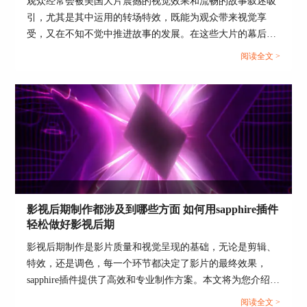
观众经常会被美国大片震撼的视觉效果和流畅的故事叙述吸
总之，AE和BorisFX在面部追踪特效的制作上提供
引，尤其是其中运用的转场特效，既能为观众带来视觉享
了强大的技术支持。这些工具的应用不仅使影视作
受，又在不知不觉中推进故事的发展。在这些大片的幕后，
品的视觉效果更加生动和真实，也大大拓宽了影视
ae（After Effects）软件以及诸如sapphire插件的运用，发挥
阅读全文 >
后期制作的可能性。随着这些先进技术的不断发展
了很重要的作用。那么，美国大片的转场特效都是怎么做出
和完善，未来的影视后期制作将更加精彩，为观众
来的 如何用ae插件sapphire做影视转场？接下来，本文将为
带来更加震撼和丰富的视觉体验。
你介绍。...
影视后期制作都涉及到哪些方面 如何用sapphire插件
轻松做好影视后期
影视后期制作是影片质量和视觉呈现的基础，无论是剪辑、
特效，还是调色，每一个环节都决定了影片的最终效果，
sapphire插件提供了高效和专业制作方案。本文将为您介绍影
视后期制作都涉及到哪些方面 如何用sapphire插件轻松做好
阅读全文 >