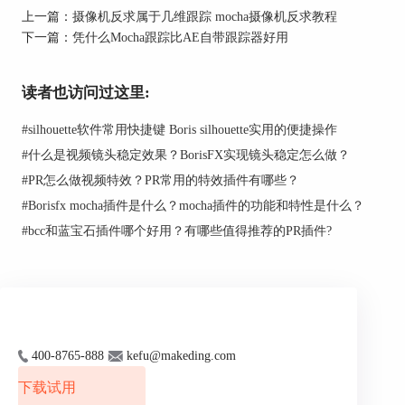
上一篇：
摄像机反求属于几维跟踪 mocha摄像机反求教程
下一篇：
凭什么Mocha跟踪比AE自带跟踪器好用
读者也访问过这里:
#
silhouette软件常用快捷键 Boris silhouette实用的便捷操作
#
什么是视频镜头稳定效果？BorisFX实现镜头稳定怎么做？
#
PR怎么做视频特效？PR常用的特效插件有哪些？
#
Borisfx mocha插件是什么？mocha插件的功能和特性是什么？
PFTrack是另一款流行的摄像机反求软件，由The
#
bcc和蓝宝石插件哪个好用？有哪些值得推荐的PR插件?
Pixel Farm公司开发。它支持单眼、立体和多相机
跟踪，可以处理复杂的相机运动。PFTrack还包括
一些额外的功能，如3D重建、投影匹配和相机标
定。然而，与Boujou相比，PFTrack的价格较高。
3、
SynthEyes
400-8765-888
kefu@makeding.com
下载试用