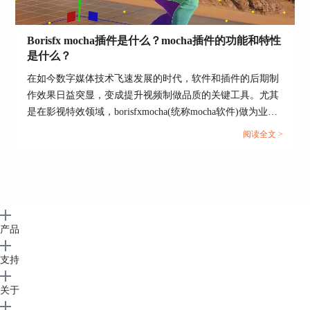
专业用户提供强大的功能和集成能力。
4、3DEqualizer：3DEqualizer被许多顶级视觉效果
Borisfx mocha插件是什么？mocha插件的功能和特性
公司使用，表现出卓越的性能。它的价格也相对较
是什么？
高，但对于追求最高质量跟踪结果的专业用户来
说，这是一个值得投资的选择。
在如今数字媒体技术飞速发展的时代，软件和插件的后期制
作效果日益突显，变成提升视频制做品质的关键工具。尤其
总的来说，摄像机反求软件的选择取决于您的需
是在影视特效领域，borisfxmocha(统称mocha软件)做为业内
求、预算和技能水平。
知名的后期制作工具，以独特的功能和强大的特性，赢得了
阅读全文 >
本文介绍了摄像机反求软件有哪些，摄像机反求软
众多专业人士的青睐。本文将详细分析borisfxmocha插件是
件哪个好。无论您选择哪款软件，都需要花时间学
什么，mocha插件的功能和特性是什么，为广大影视后期制
习和掌握其功能。只有在熟练掌握这些工具后，您
作人员提供全面的参考信息。...
才能充分发挥它们的潜力，实现高质量的视觉效果
制作。
产品
支持
关于