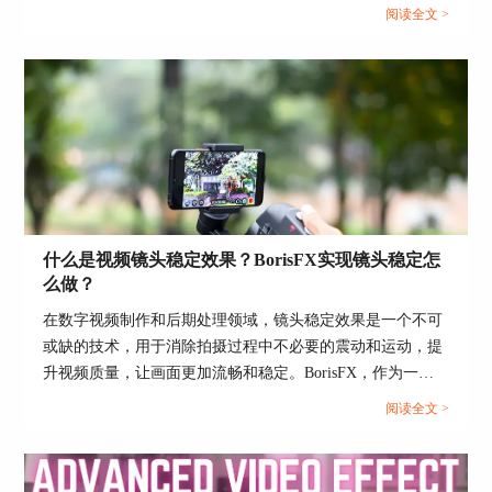
捷键、BorisSilhouette的一些实用便捷操作，以及Silhouette在
阅读全文 >
影视后期中的应用。...
Mocha Pro是一款专业的跟踪软件，由Boris FX公司
什么是视频镜头稳定效果？BorisFX实现镜头稳定怎
开发。它支持2D和3D跟踪，包括摄像机反求、平
么做？
面跟踪和运动跟踪等功能。Mocha Pro还包括一些
额外的特性，如图像稳定、修复和去除对象。
在数字视频制作和后期处理领域，镜头稳定效果是一个不可
Mocha Pro可以作为插件集成到许多主流视频编辑
或缺的技术，用于消除拍摄过程中不必要的震动和运动，提
软件中，如Adobe After Effects和Premiere Pro等。
升视频质量，让画面更加流畅和稳定。BorisFX，作为一款
然而，Mocha Pro的3D跟踪能力相对较弱。
高级的图像处理软件和视频特效插件，提供了强大的工具
阅读全文 >
集，能够有效实现镜头稳定，以及为照片和视频添加多种视
5、Voodoo Camera Tracker
觉效果。接下来，本文将详细介绍视频镜头稳定效果的重要
Voodoo Camera Tracker是一款免费的开源摄像机反
性，如何使用BorisFX实现镜头稳定，以及利用BorisFX给照