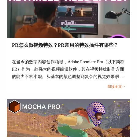
求软件，适用于Windows、Mac和Linux等操作系
片添加光晕效果的方法。...
统。它可以自动跟踪摄像机运动，并生成可导入3D
软件的轨迹数据。Voodoo Camera Tracker的界面简
单易用，学习曲线较低，适合初学者使用。然而，
与其他付费软件相比，
二、摄像机反求软件哪个好
PR怎么做视频特效？PR常用的特效插件有哪些？
选择摄像机反求软件时，需要根据您的需求、预算
和技能水平进行综合考虑。以下是对上述软件的简
在当今的数字内容创作领域，Adobe Premiere Pro（以下简称
要比较：
PR）作为一款强大的视频编辑软件，其在视频特效制作方面
1、Boujou：Boujou的自动跟踪功能强大，适合大
的能力不容小觑。从基本的颜色调整到复杂的视觉效果创
部分视觉效果制作。但它的价格较高，可能不适合
建，PR提供了一系列的工具和功能，满足专业视频制作者的
阅读全文 >
预算有限的用户。
需求。...
2、SynthEyes：SynthEyes的功能齐全，操作简单，
适用于各种制作场景。它的价格相对较低，性价比
较高。
3、PFTrack：PFTrack适合专业视觉效果制作，具
有高级跟踪和定位功能。它的价格较高，但可以为