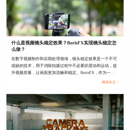
需要根据你的具体需求和项目复杂度来决定。了解
中的应用。...
各种工具的优势和使用场景，可以帮助你更好地选
择和使用适合你的跟踪工具，提升你的工作效率和
作品质量。
在后期制作过程中，无论使用哪种跟踪工具，都需
要有扎实的基础知识和实践经验。希望本文能为你
什么是视频镜头稳定效果？BorisFX实现镜头稳定怎
选择和使用Mocha跟踪提供一些帮助和启示。
么做？
在数字视频制作和后期处理领域，镜头稳定效果是一个不可
或缺的技术，用于消除拍摄过程中不必要的震动和运动，提
升视频质量，让画面更加流畅和稳定。BorisFX，作为一款
高级的图像处理软件和视频特效插件，提供了强大的工具
阅读全文 >
集，能够有效实现镜头稳定，以及为照片和视频添加多种视
觉效果。接下来，本文将详细介绍视频镜头稳定效果的重要
性，如何使用BorisFX实现镜头稳定，以及利用BorisFX给照
片添加光晕效果的方法。...