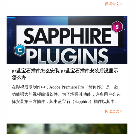
头跟踪、稳定化、去除物体等功能，帮助制作人员实现复杂
阅读全文 >
的视觉效果。而Sapphire作为一套知名的视觉效果插件，经
常与Mocha Pro结合使用，以提升效果质量。本文将详细探
讨“mocha pro怎么导入视频 mocha怎么导出到ae”的操作步
总结
骤，并分析Mocha Pro与Mocha的区别。...
凭借其高精度的平面跟踪技术、出色的遮挡处理能
力、丰富的跟踪功能以及与其他软件的高度兼容
性，Mocha跟踪无疑是一款强大的视觉特效工具。
虽然AE自带的跟踪器在某些情况下也能够完成任
务，但Mocha跟踪在处理更复杂、更具挑战性的项
pr蓝宝石插件怎么安装 pr蓝宝石插件安装后没显示
目时，其优势就显得尤为突出。
怎么办
然而，需要注意的是，Mocha跟踪和AE自带跟踪器
在影视后期制作中，Adobe Premiere Pro（简称PR）是一款
各有优劣，适用的场景也有所不同。AE自带的跟
功能强大的视频编辑软件。为了增强其功能，许多用户会选
踪器简单易用，对于初学者或者需要快速完成简单
择安装第三方插件，其中蓝宝石（Sapphire）插件以其丰富
跟踪任务的用户来说，是一个不错的选择。而
的特效和高效的性能深受欢迎。然而，对于新手来说，如何
Mocha跟踪则更适合需要处理复杂跟踪任务或追求
阅读全文 >
正确安装蓝宝石插件，以及安装后插件未显示的问题，可能
更高精度和更丰富功能的专业用户。
会带来困扰。本文将详细介绍pr蓝宝石插件怎么安装 pr蓝宝
所以，选择哪种跟踪工具并不是一成不变的，而是
石插件安装后没显示怎么办，并探讨蓝宝石插件在后期制作