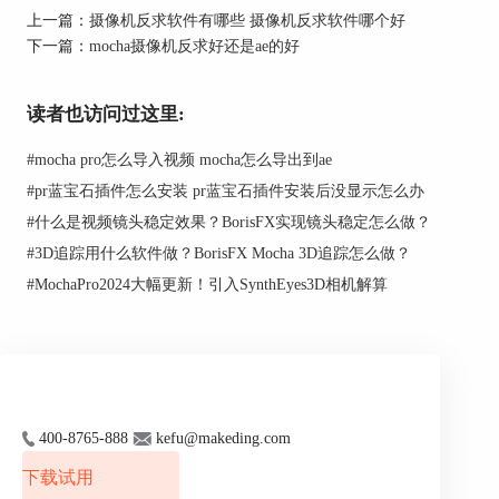
上一篇：
摄像机反求软件有哪些 摄像机反求软件哪个好
下一篇：
mocha摄像机反求好还是ae的好
读者也访问过这里:
二、Mocha跟踪为什么比AE自带跟踪器好用
1、更高的跟踪精度
#
mocha pro怎么导入视频 mocha怎么导出到ae
#
pr蓝宝石插件怎么安装 pr蓝宝石插件安装后没显示怎么办
由于Mocha采用了平面跟踪技术，这使得它在跟踪
过程中可以捕捉到更多的信息，从而提高跟踪精
#
什么是视频镜头稳定效果？BorisFX实现镜头稳定怎么做？
度。相比之下，AE自带的点跟踪器只能跟踪单个
#
3D追踪用什么软件做？BorisFX Mocha 3D追踪怎么做？
点，当遇到复杂的运动和遮挡时，跟踪精度可能会
#
MochaPro2024大幅更新！引入SynthEyes3D相机解算
受到影响。
2、更好的遮挡处理
Mocha跟踪在处理遮挡物时表现得更为出色。当被
跟踪的物体被其他物体遮挡时，Mocha可以通过前
景遮挡物的信息进行跟踪，而AE自带跟踪器在这
400-8765-888
kefu@makeding.com
种情况下往往会失去跟踪目标。
下载试用
3、更丰富的跟踪功能