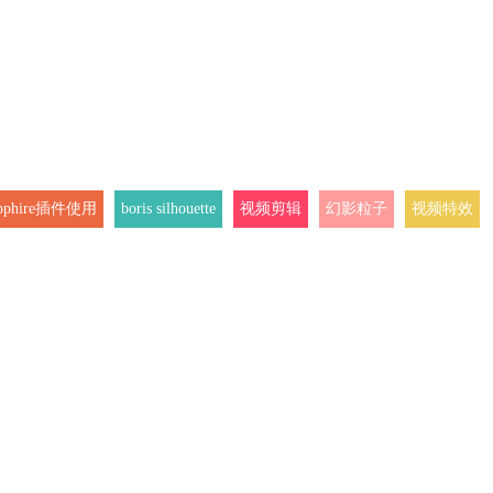
pphire插件使用
boris silhouette
视频剪辑
幻影粒子
视频特效