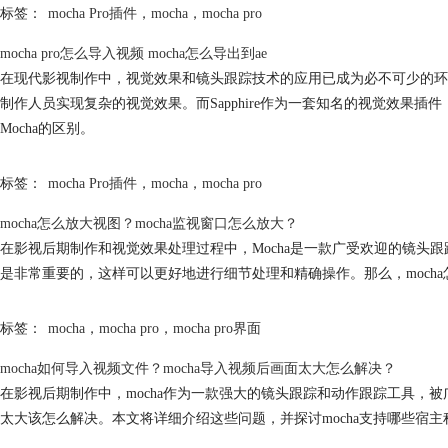
标签：
mocha Pro插件
，
mocha
，
mocha pro
mocha
pro怎么导入视频
mocha
怎么导出到ae
在现代影视制作中，视觉效果和镜头跟踪技术的应用已成为必不可少的环节
制作人员实现复杂的视觉效果。而Sapphire作为一套知名的视觉效果插件，
Mocha的区别。
标签：
mocha Pro插件
，
mocha
，
mocha pro
mocha
怎么放大视图？
mocha
监视窗口怎么放大？
在影视后期制作和视觉效果处理过程中，Mocha是一款广受欢迎的镜头
是非常重要的，这样可以更好地进行细节处理和精确操作。那么，
mocha
标签：
mocha
，
mocha pro
，
mocha pro界面
mocha
如何导入视频文件？
mocha
导入视频后画面太大怎么解决？
在影视后期制作中，
mocha
作为一款强大的镜头跟踪和动作跟踪工具，被
太大该怎么解决。本文将详细介绍这些问题，并探讨
mocha
支持哪些宿主