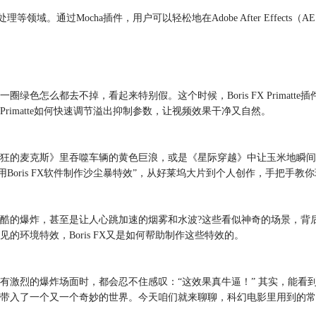
域。通过Mocha插件，用户可以轻松地在Adobe After Effect
色怎么都去不掉，看起来特别假。这个时候，Boris FX Primat
Primatte如何快速调节溢出抑制参数，让视频效果干净又自然。
狂的麦克斯》里吞噬车辆的黄色巨浪，或是《星际穿越》中让玉米地瞬间
Boris FX软件制作沙尘暴特效”，从好莱坞大片到个人创作，手把手教
酷的爆炸，甚至是让人心跳加速的烟雾和水波?这些看似神奇的场景，背
环境特效，Boris FX又是如何帮助制作这些特效的。
有激烈的爆炸场面时，都会忍不住感叹：“这效果真牛逼！” 其实，能看
入了一个又一个奇妙的世界。今天咱们就来聊聊，科幻电影里用到的常见特效