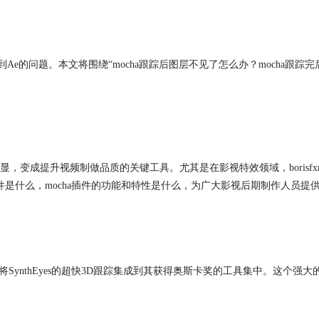
到Ae的问题。本文将围绕“
mocha
跟踪后图层不见了怎么办？
mocha
跟踪完
变成提升视频制做品质的关键工具。尤其是在影视特效领域，borisfx
件是什么，
mocha
插件的功能和特性是什么，为广大影视后期制作人员提
跟踪插件，将SynthEyes的超快3D跟踪集成到其获得奥斯卡奖的工具集中