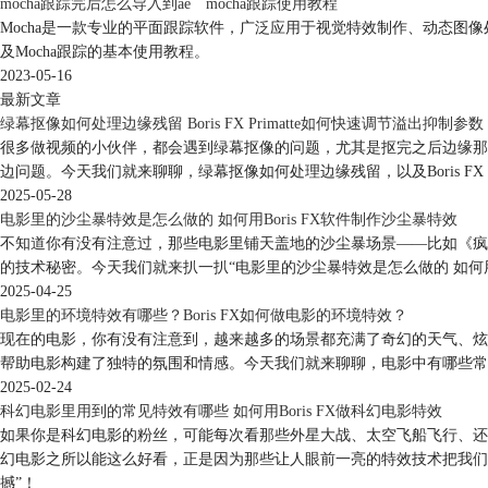
mocha跟踪完后怎么导入到ae mocha跟踪使用教程
Mocha是一款专业的平面跟踪软件，广泛应用于视觉特效制作、动态图像处理等领
及Mocha跟踪的基本使用教程。
2023-05-16
最新文章
绿幕抠像如何处理边缘残留 Boris FX Primatte如何快速调节溢出抑制参数
很多做视频的小伙伴，都会遇到绿幕抠像的问题，尤其是抠完之后边缘那一圈绿
边问题。今天我们就来聊聊，绿幕抠像如何处理边缘残留，以及Boris FX 
2025-05-28
电影里的沙尘暴特效是怎么做的 如何用Boris FX软件制作沙尘暴特效
不知道你有没有注意过，那些电影里铺天盖地的沙尘暴场景——比如《疯
的技术秘密。今天我们就来扒一扒“电影里的沙尘暴特效是怎么做的 如何用
2025-04-25
电影里的环境特效有哪些？Boris FX如何做电影的环境特效？
现在的电影，你有没有注意到，越来越多的场景都充满了奇幻的天气、炫
帮助电影构建了独特的氛围和情感。今天我们就来聊聊，电影中有哪些常见的
2025-02-24
科幻电影里用到的常见特效有哪些 如何用Boris FX做科幻电影特效
如果你是科幻电影的粉丝，可能每次看那些外星大战、太空飞船飞行、还
幻电影之所以能这么好看，正是因为那些让人眼前一亮的特效技术把我们带
撼”！