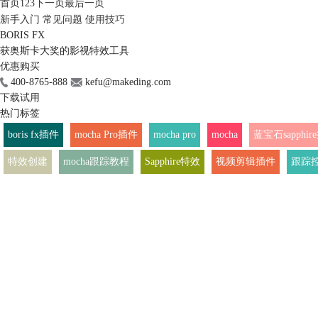
首页
1
2
3
下一页
最后一页
新手入门
常见问题
使用技巧
BORIS FX
获奥斯卡大奖的影视特效工具
优惠购买
400-8765-888
kefu@makeding.com
下载试用
热门标签
boris fx插件
mocha Pro插件
mocha pro
mocha
蓝宝石sapphir
特效创建
mocha跟踪教程
Sapphire特效
视频剪辑插件
跟踪