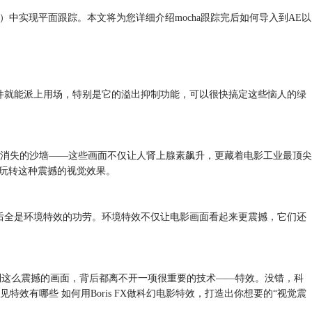
s（AE）中实现平面跟踪。本文将为您详细介绍mocha跟踪完后如何导入到AE以
te插件就能派上用场，特别是它的溢出抑制功能，可以很快搞定这些恼人的绿
消失的沙墙——这些画面不仅让人肾上腺素飙升，更藏着电影工业最顶尖
你玩转这种震撼的视觉效果。
后全是环境特效的功劳。环境特效不仅让电影画面看起来更震撼，它们还
到这么震撼的画面，背后都离不开一项很重要的技术——特效。没错，科
有哪些 如何用Boris FX做科幻电影特效，打造出你想要的“视觉震