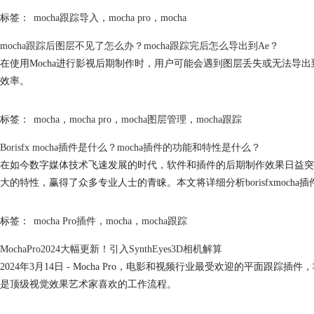
标签：
mocha跟踪导入
，
mocha pro
，
mocha
mocha
跟踪后图层不见了怎么办？
mocha
跟踪完后怎么导出到Ae？
在使用Mocha进行影视后期制作时，用户可能会遇到图层丢失或无法导出
效率。
标签：
mocha
，
mocha pro
，
mocha图层管理
，
mocha跟踪
Borisfx
mocha
插件是什么？
mocha
插件的功能和特性是什么？
在如今数字媒体技术飞速发展的时代，软件和插件的后期制作效果日益突显，
大的特性，赢得了众多专业人士的青睐。本文将详细分析borisfx
mocha
插
标签：
mocha Pro插件
，
mocha
，
mocha跟踪
MochaPro2024大幅更新！引入SynthEyes3D相机解算
2024年3月14日 - Mocha Pro，电影和视频行业最受欢迎的平面
是顶级视觉效果艺术家喜欢的工作流程。