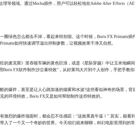
域。通过Mocha插件，用户可以轻松地在Adobe After Effect
色怎么都去不掉，看起来特别假。这个时候，Boris FX Primat
Primatte如何快速调节溢出抑制参数，让视频效果干净又自然。
狂的麦克斯》里吞噬车辆的黄色巨浪，或是《星际穿越》中让玉米地瞬间
Boris FX软件制作沙尘暴特效”，从好莱坞大片到个人创作，手把手教
酷的爆炸，甚至是让人心跳加速的烟雾和水波?这些看似神奇的场景，背
环境特效，Boris FX又是如何帮助制作这些特效的。
有激烈的爆炸场面时，都会忍不住感叹：“这效果真牛逼！” 其实，能看
入了一个又一个奇妙的世界。今天咱们就来聊聊，科幻电影里用到的常见特效