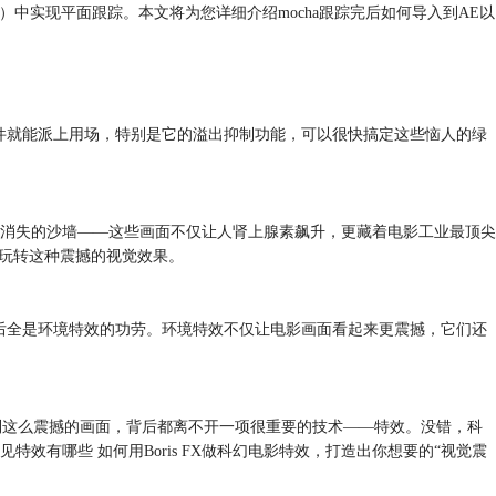
s（AE）中实现平面跟踪。本文将为您详细介绍mocha跟踪完后如何导入到AE以
te插件就能派上用场，特别是它的溢出抑制功能，可以很快搞定这些恼人的绿
消失的沙墙——这些画面不仅让人肾上腺素飙升，更藏着电影工业最顶尖
你玩转这种震撼的视觉效果。
后全是环境特效的功劳。环境特效不仅让电影画面看起来更震撼，它们还
到这么震撼的画面，背后都离不开一项很重要的技术——特效。没错，科
有哪些 如何用Boris FX做科幻电影特效，打造出你想要的“视觉震