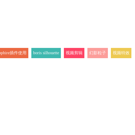
pphire插件使用
boris silhouette
视频剪辑
幻影粒子
视频特效