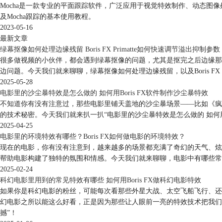
Mocha是一款专业的平面跟踪软件，广泛应用于视觉特效制作、动态图像处理等领
及Mocha跟踪的基本使用教程。
2023-05-16
最新文章
绿幕抠像如何处理边缘残留 Boris FX Primatte如何快速调节溢出抑制参数
很多做视频的小伙伴，都会遇到绿幕抠像的问题，尤其是抠完之后边缘那一圈绿
边问题。今天我们就来聊聊，绿幕抠像如何处理边缘残留，以及Boris FX 
2025-05-28
电影里的沙尘暴特效是怎么做的 如何用Boris FX软件制作沙尘暴特效
不知道你有没有注意过，那些电影里铺天盖地的沙尘暴场景——比如《疯
的技术秘密。今天我们就来扒一扒“电影里的沙尘暴特效是怎么做的 如何用
2025-04-25
电影里的环境特效有哪些？Boris FX如何做电影的环境特效？
现在的电影，你有没有注意到，越来越多的场景都充满了奇幻的天气、炫
帮助电影构建了独特的氛围和情感。今天我们就来聊聊，电影中有哪些常见的
2025-02-24
科幻电影里用到的常见特效有哪些 如何用Boris FX做科幻电影特效
如果你是科幻电影的粉丝，可能每次看那些外星大战、太空飞船飞行、还
幻电影之所以能这么好看，正是因为那些让人眼前一亮的特效技术把我们带
撼”！