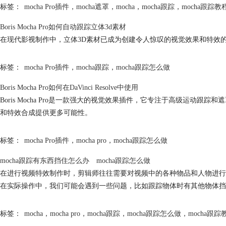
标签：
mocha Pro插件
，
mocha遮罩
，
mocha
，
mocha跟踪
，
mocha跟踪教
Boris Mocha Pro如何自动跟踪立体3d素材
在现代影视制作中，立体3D素材已成为创建令人惊叹的视觉效果和特效
标签：
mocha Pro插件
，
mocha跟踪
，
mocha跟踪怎么做
Boris Mocha Pro如何在DaVinci Resolve中使用
Boris Mocha Pro是一款强大的视觉效果插件，它专注于高级运动跟踪和遮
和特效合成提供更多可能性。
标签：
mocha Pro插件
，
mocha pro
，
mocha跟踪怎么做
mocha跟踪有东西挡住怎么办 mocha跟踪怎么做
在进行视频特效制作时，剪辑师往往需要对视频中的各种物品和人物进行
在实际操作中，我们可能会遇到一些问题，比如跟踪物体时有其他物体挡
标签：
mocha
，
mocha pro
，
mocha跟踪
，
mocha跟踪怎么做
，
mocha跟踪