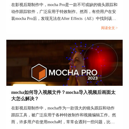
图2：
创建遮罩和效果
在影视后期制作中，mocha Pro是一款不可或缺的镜头跟踪和
6.导出效果
动作跟踪软件，广泛应用于特效制作。然而，有些用户在安
装mocha Pro后，发现无法在After Effects（AE）中找到该插
当遮罩和效果创建好后，在Boris Mocha Pro界面中
件，这给他们的工作带来了困扰。本文将详细讨论mocha pro
点击"Apply"按钮，将效果应用到视频素材上。然
阅读全文 >
安装后在ae里找不到怎么办 mocha插件安装在哪个文件夹
后关闭Boris Mocha Pro界面，回到DaVinci Resolve
下，并探讨mocha pro是否能够添加马赛克效果。...
界面，您将看到效果已经应用到了选定的节点上。
7.调整效果
回到节点面板，您可以对应用的效果进行进一步调
整和修饰，以满足您的需求。您可以调整效果的不
透明度、模糊程度、颜色等参数，使得效果与视频
素材更好地融合。
通过以上步骤，您可以在DaVinci Resolve中成功使
mocha如何导入视频文件？mocha导入视频后画面太
用Boris Mocha Pro插件，实现高级的运动跟踪和特
大怎么解决？
效合成。不仅可以为视频素材添加各种视觉效果，
在影视后期制作中，mocha作为一款强大的镜头跟踪和动作
还可以实现对运动物体的遮挡和修复等复杂操作。
跟踪工具，被广泛应用于各种特效制作和视频编辑工作。然
二、在DaVinci Resolve中使用Boris Mocha Pro的注
而，许多用户在使用mocha时，常常会遇到一些问题，比如
意事项和技巧
如何导入视频文件，以及导入视频后画面太大该怎么解决。