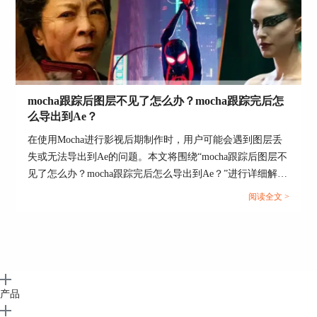
图3：
DaVinci Resolve
mocha跟踪后图层不见了怎么办？mocha跟踪完后怎
三、Boris Mocha Pro的更多应用
么导出到Ae？
除了在DaVinci Resolve中进行运动跟踪和特效处
在使用Mocha进行影视后期制作时，用户可能会遇到图层丢
理，Boris Mocha Pro还可以与其他软件无缝集成，
失或无法导出到Ae的问题。本文将围绕“mocha跟踪后图层不
如Adobe After Effects、Final Cut Pro等，为影视制
见了怎么办？mocha跟踪完后怎么导出到Ae？”进行详细解
作人员提供更多灵活和高效的选择。
析，帮助用户解决常见问题，并提升工作效率。...
阅读全文 >
Mocha Pro在视觉特效领域拥有丰富的功能，它不
仅支持2D平面的运动跟踪，还可以进行立体3D跟
踪，使得在3D场景中添加特效更加精确和方便。此
外，Mocha Pro还支持面部跟踪，可用于在影视作
品中实现高度逼真的特殊化妆效果。
产品