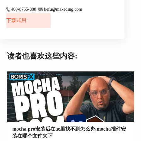
5.创建遮罩和效果
400-8765-888
kefu@makeding.com
当跟踪完成后，您可以在Boris Mocha Pro中创建一
下载试用
个遮罩（Mask），用于指定需要添加效果或者遮罩
的区域。您可以使用矩形、椭圆、或者自由绘制等
工具来创建遮罩。此外，Boris Mocha Pro还提供了
各种效果和特效，您可以在这一步骤中添加到目标
读者也喜欢这些内容:
物体上。
mocha pro安装后在ae里找不到怎么办 mocha插件安
装在哪个文件夹下