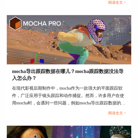
阅读全文 >
本文将详细介绍这些问题，并探讨mocha支持哪些宿主程
使用Mocha Pro进行复杂的视觉特效处理前，最好
序，以帮助用户更好地掌握这款工具的使用方法。...
先进行初步的调色处理。因为Mocha Pro主要针对
图像的内容进行操作，如果后期再进行大幅度的调
色，可能会影响到Mocha Pro的效果。
Mocha Pro中的一些操作可能会较大地改变视频片
段的内容，如物体移除等。这时需要注意与视频片
段的其他部分保持协调，避免产生明显的痕迹。
了解并熟练使用Mocha Pro的各种功能，可以帮助
mocha导出跟踪数据在哪儿？mocha跟踪数据没法导
你更好地进行视觉特效处理。Mocha Pro提供了丰
入怎么办？
富的教程和示例，你可以通过学习这些资源来提升
自己的技能。
在现代影视后期制作中，mocha作为一款强大的平面跟踪软
件，广泛应用于镜头跟踪和动作捕捉。然而，许多用户在使
用mocha时，会遇到一些问题，例如mocha导出跟踪数据的存
储位置以及跟踪数据无法导入的问题。本文将详细探讨这些
阅读全文 >
问题，并介绍mochaPro与mocha的区别，帮助用户更好地理
解和使用这款软件。...