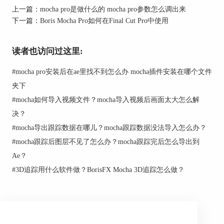
在节点面板中选择新创建的节点，并在DaVinci
上一篇：
mocha pro是做什么的 mocha pro参数怎么调出来
Resolve界面的顶部工具栏中选择"OpenFX"按钮。
下一篇：
Boris Mocha Pro如何在Final Cut Pro中使用
在弹出的效果面板中，点击"Boris FX"，然后选
择"Mocha Pro"插件。这将在DaVinci Resolve界面中
打开Boris Mocha Pro界面。
读者也访问过这里:
3.进行运动跟踪
#
mocha pro安装后在ae里找不到怎么办 mocha插件安装在哪个文件
在Boris Mocha Pro界面中，您将看到视频素材，并
夹下
且可以使用跟踪器（Tracker）来跟踪目标物体的运
#
mocha如何导入视频文件？mocha导入视频后画面太大怎么解
动。首先，选择一个适当的跟踪器位置，通常是在
决？
需要添加效果或遮罩的物体附近。然后，点
#
mocha导出跟踪数据在哪儿？mocha跟踪数据没法导入怎么办？
击"Track Forward"按钮，让Boris Mocha Pro自动跟
踪目标物体的运动。
#
mocha跟踪后图层不见了怎么办？mocha跟踪完后怎么导出到
Ae？
4.修正跟踪错误
#
3D追踪用什么软件做？BorisFX Mocha 3D追踪怎么做？
虽然Boris Mocha Pro的跟踪功能非常强大，但有时
候可能会出现一些跟踪错误，比如目标物体突然遮
挡或者运动不连续等情况。在这种情况下，您可以
手动调整跟踪器的位置，或者添加额外的跟踪点来
修正跟踪错误。