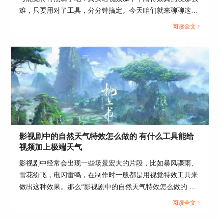
难，只要用对了工具，分分钟搞定。今天咱们就来聊聊这个
问题，顺便看看视频下雨特效怎么做，还有电影天气特效用
阅读全文 >
什么软件制作好，给你一次性讲明白！...
1. 导入视频：在AE中，导入需要处理的视频素
材。将视频素材拖动到时间轴中，创建新合成。
2. 应用mocha Pro插件：在效果和预设面板中，找
影视剧中的自然天气特效怎么做的 有什么工具能给
到mocha Pro插件，将其应用到视频素材层上。点
视频加上极端天气
击“mocha Pro”效果控件，打开mocha Pro界面。
影视剧中经常会出现一些场景宏大的片段，比如暴风骤雨、
3. 创建跟踪区域：在mocha Pro界面中，使用绘制
雪花纷飞，电闪雷鸣，在制作时一般都是用视觉特效工具来
工具创建一个跟踪区域，覆盖需要添加马赛克的部
做出这种效果。那么“影视剧中的自然天气特效怎么做的 有
分。可以使用矩形工具或自由形状工具，精确定义
什么工具能给视频加上极端天气”本文将为您介绍这个问
阅读全文 >
跟踪区域。
题，并重点介绍Boris FX在特效制作中的应用。...