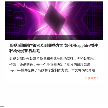
4. 进行跟踪：完成跟踪区域定义后，点击“跟踪前
进”按钮，开始跟踪选定区域。mocha Pro会自动分
析视频帧，生成跟踪数据。跟踪完成后，可以预览
跟踪结果，确保跟踪准确。
5. 导出跟踪数据：跟踪完成后，点击“导出形状数
据”按钮，将跟踪数据导出为AE可识别的格式。返
回AE，选择需要添加马赛克的图层，粘贴导出的
跟踪数据。
影视后期制作都涉及到哪些方面 如何用sapphire插件
轻松做好影视后期
6. 添加马赛克效果：在AE中，选择需要添加马赛
克效果的图层，应用“马赛克”效果。调整马赛克效
影视后期制作是影片质量和视觉呈现的基础，无论是剪辑、
果的参数，如块大小、混合模式等，达到理想的效
特效，还是调色，每一个环节都决定了影片的最终效果，
果。
sapphire插件提供了高效和专业制作方案。本文将为您介绍影
视后期制作都涉及到哪些方面 如何用sapphire插件轻松做好
7. 绑定跟踪数据：将马赛克效果与跟踪数据绑定，
阅读全文 >
影视后期，帮助您更好的使用sapphire。...
确保马赛克效果随跟踪区域移动。通常，可以使
用“遮罩”或“父子关系”功能，绑定马赛克效果和跟
踪数据。
通过以上步骤，用户可以使用mocha Pro在AE中轻