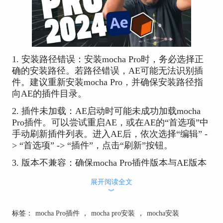
1. 安装路径错误：安装mocha Pro时，务必选择正
确的安装路径。若路径错误，AE可能无法识别插
件。建议重新安装mocha Pro，并确保安装路径指
向AE的插件目录。
2. 插件未加载：AE启动时可能未成功加载mocha
Pro插件。可以尝试重启AE，或在AE的“首选项”中
手动刷新插件列表。进入AE后，依次选择“编辑” -
> “首选项” -> “插件”，点击“刷新”按钮。
3. 版本不兼容：确保mocha Pro插件版本与AE版本
兼容。如果版本不匹配，可能导致插件加载失败。
展开阅读全文
建议访问mocha Pro官网，下载与AE版本兼容的插
︾
件。
标签：
mocha Pro插件
，
mocha pro安装
，
mocha安装
4. 插件文件丢失：安装过程中，插件文件可能未正