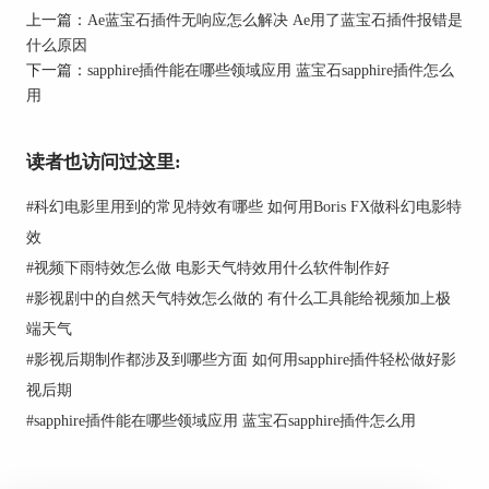
确复制到AE的插件目录。检查AE的插件文件夹，
上一篇：
Ae蓝宝石插件无响应怎么解决 Ae用了蓝宝石插件报错是
确认mocha Pro插件文件是否存在。若不存在，可
什么原因
从安装包中手动复制插件文件到AE的插件目录。
下一篇：
sapphire插件能在哪些领域应用 蓝宝石sapphire插件怎么
5. 安装权限不足：安装mocha Pro时需要管理员权
用
限。确保以管理员身份运行安装程序，以确保所有
文件正确安装和注册。右键点击安装程序，选
读者也访问过这里:
择“以管理员身份运行”。
#
科幻电影里用到的常见特效有哪些 如何用Boris FX做科幻电影特
通过以上步骤，可以解决mocha Pro安装后在AE中
找不到的问题，确保插件正常加载和使用。
效
#
视频下雨特效怎么做 电影天气特效用什么软件制作好
二、mocha插件安装在哪个文件夹下
#
影视剧中的自然天气特效怎么做的 有什么工具能给视频加上极
了解mocha插件的安装位置，有助于手动管理和检
端天气
查插件文件。以下是mocha Pro插件的常见安装目
录：
#
影视后期制作都涉及到哪些方面 如何用sapphire插件轻松做好影
视后期
#
sapphire插件能在哪些领域应用 蓝宝石sapphire插件怎么用