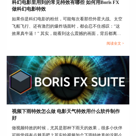
科幻电影里用到的常见特效有哪些 如何用Boris FX
保选择该目录，以便AE能够正确加载插件。
做科幻电影特效
3. 手动安装：若自动安装未能将插件文件复制到正
如果你是科幻电影的粉丝，可能每次看那些外星大战、太空
确的目录，用户可以手动将插件文件复制到上述目
飞船飞行、还有激烈的爆炸场面时，都会忍不住感叹：“这
录。打开安装包，找到mocha Pro插件文件，手动
效果真牛逼！” 其实，能看到这么震撼的画面，背后都离不
复制到AE的插件目录。
开一项很重要的技术——特效。没错，科幻电影之所以能这
阅读全文 >
4. 检查插件文件：安装完成后，建议手动检查插件
么好看，正是因为那些让人眼前一亮的特效技术把我们带入
目录，确认mocha Pro插件文件是否正确复制。插
了一个又一个奇妙的世界。今天咱们就来聊聊，科幻电影里
件文件通常包括多个文件和文件夹，确保所有文件
用到的常见特效有哪些 如何用Boris FX做科幻电影特效，打
都在正确的位置。
造出你想要的“视觉震撼”！...
通过确认和管理插件安装目录，可以确保mocha
Pro插件正确安装和加载，提高插件的稳定性和使
用效率。
三、mocha pro可以加马赛克吗
视频下雨特效怎么做 电影天气特效用什么软件制作
mocha Pro不仅是强大的跟踪工具，还具有多种特
好
效功能，其中包括添加马赛克效果。以下是使用
mocha Pro添加马赛克的具体步骤：
做视频特效的时候，尤其是那种下雨天的效果，很多小伙伴
可能觉得有点棘手吧？其实给视频加个下雨特效真的没那么