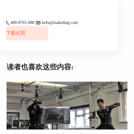
400-8765-888
kefu@makeding.com
下载试用
1. Windows系统：在Windows系统中，AE插件通常
安装在以下目录：
C:\Program Files\Adobe\Common\Plug-
ins\
\MediaCore\
读者也喜欢这些内容:
其中，
是AE的具体版本号，如“2019”、“2020”等。
安装mocha Pro时，确保选择该目录，以便AE能够
正确加载插件。
2. Mac系统：在Mac系统中，AE插件通常安装在以
下目录：
/Library/Application Support/Adobe/Common/Plug-
ins/
/MediaCore/
同样，
是AE的具体版本号。安装mocha Pro时，确