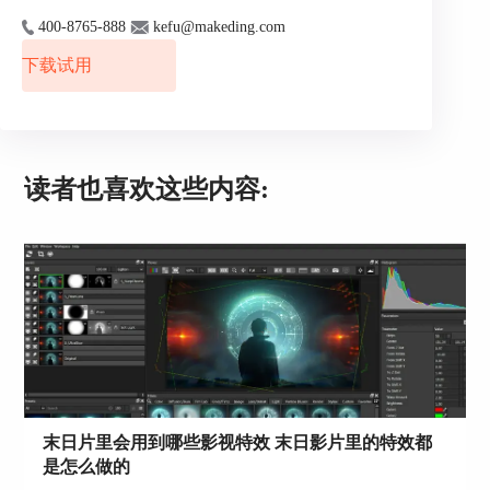
在安装过程中，可能要你指定插件的安装位置。就
要确保选对路径，让它跟你的视频编辑软件兼容，
400-8765-888
kefu@makeding.com
而且装在你希望的位置。
下载试用
第六步：接受许可协议
根据提示，你可能需要接受软件的许可协议。别着
急，慢慢读懂协议内容，然后照着提示接受。
读者也喜欢这些内容:
第七步：安装完成
安装程序会在安装完毕后通知你。别忘了按照提示
来，这样插件就能成功安装了。一旦安装完，你可
以重新启动你的视频编辑软件，开始玩转Boris FX
插件，让你的后期制作变得更加强大。
这些简单的步骤会帮你轻松安装Boris FX插件，保
证插件和你的编辑软件完美搭配使用。
二、borisfx插件出错导致pr打不开
末日片里会用到哪些影视特效 末日影片里的特效都
尽管borisfx插件功能强大，但在安装和使用过程中
是怎么做的
可能会遇到一些问题。其中，最常见的问题之一就