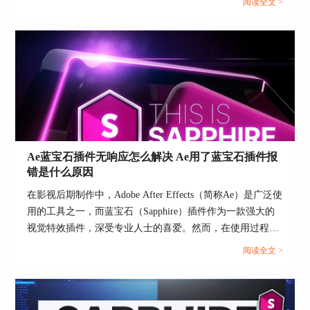
2、重新安装Boris FX插件。
阅读全文 >
安装后在ae里找不到怎么办 mocha插件安装在哪个文件夹
3、清理缓存和临时文件，尝试重启pr软件。
下，并探讨mocha pro是否能够添加马赛克效果。...
如问题依然存在，考虑寻求专业技术支持的帮助。
三、borisfx插件安装注意事项
在安装Boris FX插件时，还需要注意一些细节以确
保安装的顺利进行。首先，建议在安装过程中关闭
杀毒软件，以避免误判插件文件为病毒。其次，确
保你已经了解插件的基本使用方法，这将有助于在
Ae蓝宝石插件无响应怎么解决 Ae用了蓝宝石插件报
安装完成后更快上手。此外，定期检查borisfx官方
错是什么原因
网站，获取最新版本的插件和相关更新，以确保你
始终使用最稳定和功能完善的版本。
在影视后期制作中，Adobe After Effects（简称Ae）是广泛使
用的工具之一，而蓝宝石（Sapphire）插件作为一款强大的
视觉特效插件，深受专业人士的喜爱。然而，在使用过程
中，用户可能会遇到蓝宝石插件无响应或报错的问题。本文
阅读全文 >
将详细探讨“Ae蓝宝石插件无响应怎么解决 Ae用了蓝宝石插
件报错是什么原因”，并进一步介绍蓝宝石插件是否可以独
立运行，帮助用户更好地理解和解决这些问题。...