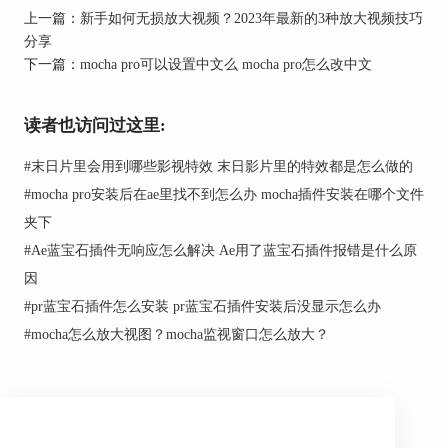
提示一步一步来。
上一篇：
新手如何无损放大视频？2023年最新的3种放大视频技巧
分享
下一篇：
mocha pro可以设置中文么 mocha pro怎么改中文
读者也访问过这里:
#
末日片里会用到哪些影视特效 末日影片里的特效都是怎么做的
#
mocha pro安装后在ae里找不到怎么办 mocha插件安装在哪个文件
夹下
#
Ae蓝宝石插件无响应怎么解决 Ae用了蓝宝石插件报错是什么原
因
#
pr蓝宝石插件怎么安装 pr蓝宝石插件安装后没显示怎么办
#
mocha怎么放大视图？mocha监视窗口怎么放大？
图1：
borisfx安装
第五步：选择安装位置