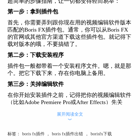
超简单的步骤指南，让一切都变得轻而易举：
第一步：拿到插件包
首先，你需要弄到跟你现在用的视频编辑软件版本
匹配的Boris FX插件包。通常，你可以从Boris FX
的官网或其他官方渠道下载这些插件包。就记得下
载对版本的哦，不要搞错了。
第二步：下载安装程序
插件包一般都带着一个安装程序文件。嗯，就是那
个。把它下载下来，存在你电脑上备用。
第三步：关掉编辑软件
在你开始安装插件之前，记得把你的视频编辑软件
（比如Adobe Premiere Pro或After Effects）先关
掉。这是为了保证插件能顺利安装，不会有干扰。
展开阅读全文
第四步：运行安装程序
︾
好，双击刚刚下载的插件安装程序文件，开始安装
标签：
boris fx插件
，
boris fx插件出错
，
borisfx下载
的过程。这时候会弹出一个安装向导，跟着向导的