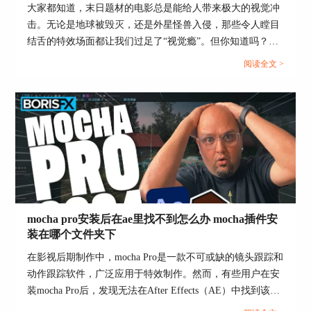
是出错导致编辑软件无法打开。如果遇到borisfx插
大家都知道，末日题材的电影总是能给人带来极大的视觉冲
件出错导致pr打不开的情况，可能是由于插件版本
击。无论是地球被毁灭，还是外星怪兽入侵，那些令人瞠目
不兼容、文件缺失或损坏等问题导致的。解决方法
结舌的特效场面都让我们过足了“视觉瘾”。但你知道吗？这
如下：
些震撼的效果背后，隐藏着一系列复杂的影视技术。那么，
阅读全文 >
今天咱们就来聊聊“末日片里会用到哪些影视特效 末日影片
里的特效都是怎么做的”。...
mocha pro安装后在ae里找不到怎么办 mocha插件安
装在哪个文件夹下
在影视后期制作中，mocha Pro是一款不可或缺的镜头跟踪和
图2：pr出错
动作跟踪软件，广泛应用于特效制作。然而，有些用户在安
1、检查borisfx插件的版本是否与pr软件兼容。
装mocha Pro后，发现无法在After Effects（AE）中找到该插
件，这给他们的工作带来了困扰。本文将详细讨论mocha pro