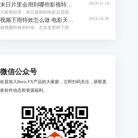
2024-11-14
末日片里会用到哪些影视特效 末日影片里的特效都是怎么做的
大家都知道，末日题材的电影总是能给人带来极大的视觉冲击。无论是地球被毁灭，还是外星怪兽入侵，那些令人瞠目结舌的特效场面都让我们过足了“视觉瘾”。但你知道吗？这些震撼的效果背后，隐藏着一系列复杂的影视技术。那么，今天咱们就来聊聊“末日片里会用到哪些影视特效 末日影片里的特效都是怎么做的”。
2024-10-30
视频下雨特效怎么做 电影天气特效用什么软件制作好
做视频特效的时候，尤其是那种下雨天的效果，很多小伙伴可能觉得有点棘手吧？其实给视频加个下雨特效真的没那么难，只要用对了工具，分分钟搞定。今天咱们就来聊聊这个问题，顺便看看视频下雨特效怎么做，还有电影天气特效用什么软件制作好，给你一次性讲明白！
微信公众号
欢迎加入Boris FX产品的大家庭，立即扫码关注，获取更
多软件动态和资源福利。