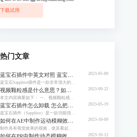
下载试用
热门文章
2023-05-09
蓝宝石插件中英文对照 蓝宝石插件中文
蓝宝石Sapphire插件是一款非常强大的视频特效工具，为用户提供了多种高质量的视觉效果和工具，让视频制作和编辑变得更加高效和出色。本文将为用户介绍蓝宝石插件中英文对照 蓝宝石插件中文的内容，希望可帮助用户更好地了解这个优秀的视频特效工具。
2023-09-22
视频颗粒感是什么意思？如何去掉视频的颗粒感和噪点？
本文内容摘要如下： 一、视频颗粒感是因为什么? 二、如何避免视频噪点并提高视频质量 三、如何从视频画面中去除颗粒感 四、如何使用Boris FX Continuum给视频降噪
2023-05-19
蓝宝石插件怎么卸载 怎么把蓝宝石插件彻底删除
蓝宝石插件（Sapphire）是一款功能强大的视觉特效插件，它是属于BorisFX特效创作工具中的一部分，广泛应用于各种视频编辑软件中。然而，在某些情况下，您可能需要卸载或彻底删除蓝宝石插件。本文将为您提供详细的卸载和删除步骤，帮助您顺利完成操作。
2023-10-09
如何在AE中制作运动模糊效果：3种制作运动模糊的方法
制作具有视觉效果的视频，使其看起来轻松自然，实际上需要大量工作。许多因素可以影响制作出具有真实感的镜头，观众很容易察觉到任何看起来不太对劲的地方。这意味着有时需要后期制作技巧来实现最自然的效果。
2023-10-12
如何在PR中制作动态模糊效果：两种制作动态模糊的方法