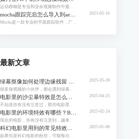
运动模糊是专业和业余视频制作中最广泛使用的视频效果之一。视频编辑师依赖于运动模糊效果来“增强”具有运动和动作的场景，使运动看起来更好，并且在大多数情况下更加真实。运动模糊还可用于强调速度和动感。
2023-05-16
mocha跟踪完后怎么导入到ae mocha跟踪使用教程
Mocha是一款专业的平面跟踪软件，广泛应用于视觉特效制作、动态图像处理等领域。通过Mocha插件，用户可以轻松地在Adobe After Effects（AE）中实现平面跟踪。本文将为您详细介绍mocha跟踪完后如何导入到AE以及Mocha跟踪的基本使用教程。
最新文章
2025-05-28
绿幕抠像如何处理边缘残留 Boris FX Primatte如何快速调节溢出抑制参数
很多做视频的小伙伴，都会遇到绿幕抠像的问题，尤其是抠完之后边缘那一圈绿色怎么都去不掉，看起来特别假。这个时候，Boris FX Primatte插件就能派上用场，特别是它的溢出抑制功能，可以很快搞定这些恼人的绿边问题。今天我们就来聊聊，绿幕抠像如何处理边缘残留，以及Boris FX Primatte如何快速调节溢出抑制参数，让视频效果干净又自然。
2025-04-25
电影里的沙尘暴特效是怎么做的 如何用Boris FX软件制作沙尘暴特效
不知道你有没有注意过，那些电影里铺天盖地的沙尘暴场景——比如《疯狂的麦克斯》里吞噬车辆的黄色巨浪，或是《星际穿越》中让玉米地瞬间消失的沙墙——这些画面不仅让人肾上腺素飙升，更藏着电影工业最顶尖的技术秘密。今天我们就来扒一扒“电影里的沙尘暴特效是怎么做的 如何用Boris FX软件制作沙尘暴特效”，从好莱坞大片到个人创作，手把手教你玩转这种震撼的视觉效果。
2025-02-24
电影里的环境特效有哪些？Boris FX如何做电影的环境特效？
现在的电影，你有没有注意到，越来越多的场景都充满了奇幻的天气、炫酷的爆炸，甚至是让人心跳加速的烟雾和水波?这些看似神奇的场景，背后全是环境特效的功劳。环境特效不仅让电影画面看起来更震撼，它们还帮助电影构建了独特的氛围和情感。今天我们就来聊聊，电影中有哪些常见的环境特效，Boris FX又是如何帮助制作这些特效的。
2025-01-06
科幻电影里用到的常见特效有哪些 如何用Boris FX做科幻电影特效
如果你是科幻电影的粉丝，可能每次看那些外星大战、太空飞船飞行、还有激烈的爆炸场面时，都会忍不住感叹：“这效果真牛逼！” 其实，能看到这么震撼的画面，背后都离不开一项很重要的技术——特效。没错，科幻电影之所以能这么好看，正是因为那些让人眼前一亮的特效技术把我们带入了一个又一个奇妙的世界。今天咱们就来聊聊，科幻电影里用到的常见特效有哪些 如何用Boris FX做科幻电影特效，打造出你想要的“视觉震撼”！