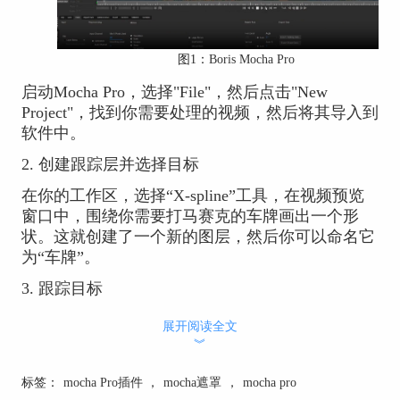
图1：
Boris Mocha Pro
启动Mocha Pro，选择"File"，然后点击"New
Project"，找到你需要处理的视频，然后将其导入到
软件中。
2. 创建跟踪层并选择目标
在你的工作区，选择“X-spline”工具，在视频预览
窗口中，围绕你需要打马赛克的车牌画出一个形
状。这就创建了一个新的图层，然后你可以命名它
为“车牌”。
3. 跟踪目标
接下来，选择你刚才创建的图层，右键单击它，并
展开阅读全文
选择“Track Forward”或“Track Backward”选项。这
︾
会开始跟踪你的目标。在跟踪过程中，如果目标出
现偏离，你可以暂停并调整图层的形状和位置，然
标签：
mocha Pro插件
，
mocha遮罩
，
mocha pro