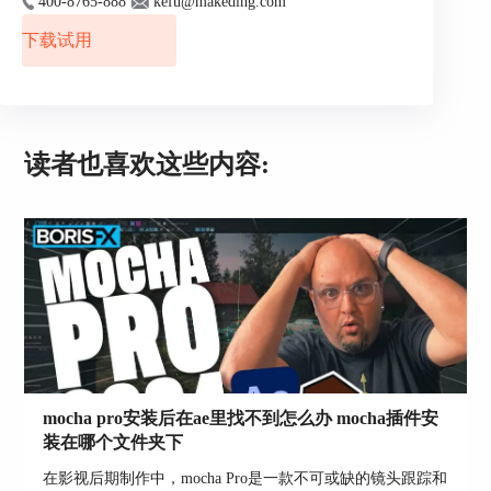
400-8765-888
kefu@makeding.com
保存位置，然后点击"Save"。这样，你就完成了给
下载试用
车牌打马赛克的工作。
二、
使用Boris Mocha Pro打马赛克的注意事项和
技巧
读者也喜欢这些内容:
图3：
Boris Mocha Pro
1、准确的路径选择：在进行马赛克处理时，我们
需要准确地选择车牌的边缘，以确保马赛克的精确
mocha pro安装后在ae里找不到怎么办 mocha插件安
覆盖。
装在哪个文件夹下
2、选择合适的跟踪模式：如果车辆在画面中的运
在影视后期制作中，mocha Pro是一款不可或缺的镜头跟踪和
动较为复杂，可能需要选择多种跟踪模式，以获取