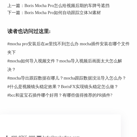
后再继续跟踪。
上一篇：
Boris Mocha Pro怎么给视频后期的车牌号遮挡
4.
添加马赛克效果
下一篇：
Boris Mocha Pro如何自动跟踪立体3d素材
读者也访问过这里:
#
mocha pro安装后在ae里找不到怎么办 mocha插件安装在哪个文件
夹下
#
mocha如何导入视频文件？mocha导入视频后画面太大怎么解
决？
图2：
添加马赛克效果
#
mocha导出跟踪数据在哪儿？mocha跟踪数据没法导入怎么办？
跟踪完成后，切换到"Effect"面板，然后在下拉菜单
#
什么是视频镜头稳定效果？BorisFX实现镜头稳定怎么做？
中选择"Mosaic"（马赛克）效果。你可以调整马赛
#
bcc和蓝宝石插件哪个好用？有哪些值得推荐的PR插件?
克效果的参数，如块大小等，以达到你想要的效
果。
5. 导出你的工作
完成所有的编辑后，你可以点击"File"，然后选
择"Export Rendered Clip..."，选择你想要的格式和