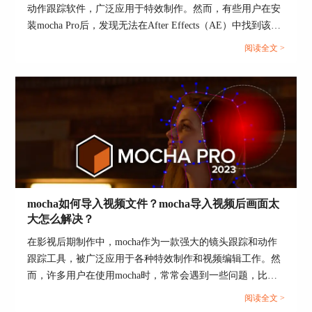
动作跟踪软件，广泛应用于特效制作。然而，有些用户在安
最好的跟踪效果。
装mocha Pro后，发现无法在After Effects（AE）中找到该插
3、使用插帧技术：在处理运动模糊或画面遮挡的
件，这给他们的工作带来了困扰。本文将详细讨论mocha pro
阅读全文 >
情况时，我们可以利用插帧技术，通过前后帧的信
安装后在ae里找不到怎么办 mocha插件安装在哪个文件夹
息预测出当前帧的内容，提高马赛克的精确度。
下，并探讨mocha pro是否能够添加马赛克效果。...
4、马赛克的尺寸选择：根据隐私保护的需求，可
以调整马赛克的尺寸。如果需要完全隐藏车牌信
息，可以选择较大的马赛克；如果只需要部分隐
藏，可以选择较小的马赛克。
总的来说，
Boris Mocha Pro
是一款功能强大的视频
后期处理软件，其强大的平面跟踪技术和灵活的参
数调整功能，可以轻松满足我们对视频中车牌打马
mocha如何导入视频文件？mocha导入视频后画面太
赛克的需求。只要我们掌握了正确的操作方法和注
大怎么解决？
意事项，就能在保护个人隐私的同时，保持视频的
在影视后期制作中，mocha作为一款强大的镜头跟踪和动作
观赏性。
跟踪工具，被广泛应用于各种特效制作和视频编辑工作。然
以上就是Boris Mocha Pro怎么给视频车牌打马赛克
而，许多用户在使用mocha时，常常会遇到一些问题，比如
的内容。通过这个过程，我们可以有效地保护隐
如何导入视频文件，以及导入视频后画面太大该怎么解决。
阅读全文 >
私，同时不影响观看者对整个场景的理解。Mocha
本文将详细介绍这些问题，并探讨mocha支持哪些宿主程