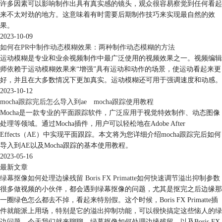
许多因素可以影响制作出具有真实感的镜头，观众很容易察觉到任何看起
来不太对劲的地方。这意味着有时需要后期制作技巧来实现最自然的效
果。
2023-10-09
如何在PR中制作动态模糊效果：两种制作动态模糊的方法
运动模糊是专业和业余视频制作中最广泛使用的视频效果之一。视频编辑
师依赖于运动模糊效果来“增强”具有运动和动作的场景，使运动看起来更
好，并且在大多数情况下更加真实。运动模糊还可用于强调速度和动感。
2023-10-12
mocha跟踪完后怎么导入到ae mocha跟踪使用教程
Mocha是一款专业的平面跟踪软件，广泛应用于视觉特效制作、动态图像
处理等领域。通过Mocha插件，用户可以轻松地在Adobe After
Effects（AE）中实现平面跟踪。本文将为您详细介绍mocha跟踪完后如何
导入到AE以及Mocha跟踪的基本使用教程。
2023-05-16
最新文章
绿幕抠像如何处理边缘残留 Boris FX Primatte如何快速调节溢出抑制参数
很多做视频的小伙伴，都会遇到绿幕抠像的问题，尤其是抠完之后边缘那
一圈绿色怎么都去不掉，看起来特别假。这个时候，Boris FX Primatte插
件就能派上用场，特别是它的溢出抑制功能，可以很快搞定这些恼人的绿
边问题。今天我们就来聊聊，绿幕抠像如何处理边缘残留，以及Boris FX