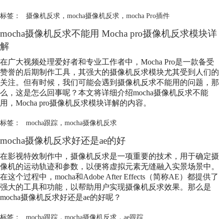
标签：
摄像机反求
，
mocha摄像机反求
，
mocha Pro插件
mocha摄像机反求不能用 Mocha pro摄像机反求模块详
解
在广大视频处理爱好者和专业工作者中，Mocha Pro是一款备受
赞誉的后期制作工具，其强大的摄像机反求模块尤其受到人们的
关注。但有时候，我们可能会遇到摄像机反求不能用的问题，那
么，这是怎么回事呢？本文将详细介绍mocha摄像机反求不能
用，Mocha pro摄像机反求模块详解的内容。
标签：
mocha跟踪
，
mocha摄像机反求
mocha摄像机反求好还是ae的好
在影视特效制作中，摄像机反求是一项重要的技术，用于确定摄
像机的运动轨迹和参数，以便将虚拟元素无缝融入实景场景中。
在这个过程中，mocha和Adobe After Effects（简称AE）都提供了
强大的工具和功能，以帮助用户实现摄像机反求效果。那么是
mocha摄像机反求好还是ae的好呢？
标签：
mocha跟踪
，
mocha摄像机反求
，
ae跟踪