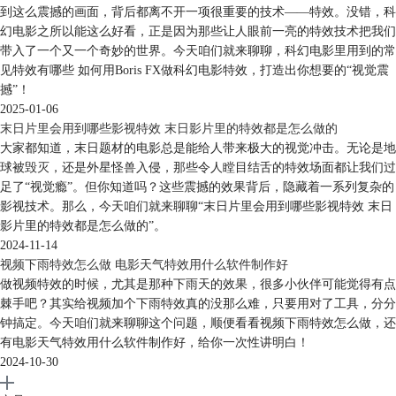
到这么震撼的画面，背后都离不开一项很重要的技术——特效。没错，科
幻电影之所以能这么好看，正是因为那些让人眼前一亮的特效技术把我们
带入了一个又一个奇妙的世界。今天咱们就来聊聊，科幻电影里用到的常
见特效有哪些 如何用Boris FX做科幻电影特效，打造出你想要的“视觉震
撼”！
2025-01-06
末日片里会用到哪些影视特效 末日影片里的特效都是怎么做的
大家都知道，末日题材的电影总是能给人带来极大的视觉冲击。无论是地
球被毁灭，还是外星怪兽入侵，那些令人瞠目结舌的特效场面都让我们过
足了“视觉瘾”。但你知道吗？这些震撼的效果背后，隐藏着一系列复杂的
影视技术。那么，今天咱们就来聊聊“末日片里会用到哪些影视特效 末日
影片里的特效都是怎么做的”。
2024-11-14
视频下雨特效怎么做 电影天气特效用什么软件制作好
做视频特效的时候，尤其是那种下雨天的效果，很多小伙伴可能觉得有点
棘手吧？其实给视频加个下雨特效真的没那么难，只要用对了工具，分分
钟搞定。今天咱们就来聊聊这个问题，顺便看看视频下雨特效怎么做，还
有电影天气特效用什么软件制作好，给你一次性讲明白！
2024-10-30