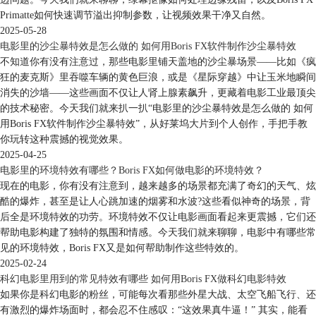
Primatte如何快速调节溢出抑制参数，让视频效果干净又自然。
2025-05-28
电影里的沙尘暴特效是怎么做的 如何用Boris FX软件制作沙尘暴特效
不知道你有没有注意过，那些电影里铺天盖地的沙尘暴场景——比如《疯
狂的麦克斯》里吞噬车辆的黄色巨浪，或是《星际穿越》中让玉米地瞬间
消失的沙墙——这些画面不仅让人肾上腺素飙升，更藏着电影工业最顶尖
的技术秘密。今天我们就来扒一扒“电影里的沙尘暴特效是怎么做的 如何
用Boris FX软件制作沙尘暴特效”，从好莱坞大片到个人创作，手把手教
你玩转这种震撼的视觉效果。
2025-04-25
电影里的环境特效有哪些？Boris FX如何做电影的环境特效？
现在的电影，你有没有注意到，越来越多的场景都充满了奇幻的天气、炫
酷的爆炸，甚至是让人心跳加速的烟雾和水波?这些看似神奇的场景，背
后全是环境特效的功劳。环境特效不仅让电影画面看起来更震撼，它们还
帮助电影构建了独特的氛围和情感。今天我们就来聊聊，电影中有哪些常
见的环境特效，Boris FX又是如何帮助制作这些特效的。
2025-02-24
科幻电影里用到的常见特效有哪些 如何用Boris FX做科幻电影特效
如果你是科幻电影的粉丝，可能每次看那些外星大战、太空飞船飞行、还
有激烈的爆炸场面时，都会忍不住感叹：“这效果真牛逼！” 其实，能看