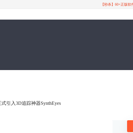
【秒杀】60+正版
！正式引入3D追踪神器SynthEyes