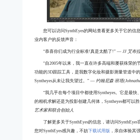
您可以访问SynthEyes的网站查看更多关于它
业内客户的反馈声音：
“恭喜你们成为行业标准!真是太酷了!” —
JJ 艾布拉
“自2005年以来，我一直在许多高端和屡获殊荣的节
功能的3D跟踪工具，是我数字化妆和摄影测量管道中
Syntheyes从未让我失望过。” —
约翰尼森·班塔(Johnath
“我几乎在每个项目中都使用Syntheyes。它是
的相机求解还是为投影创建几何体，Syntheyes都可以胜
艺术家和联合创始人
了解更多关于SynthEyes的信息，请访问Synt
您对SynthEyes感兴趣，不妨
下载试用版
，亲自体验其