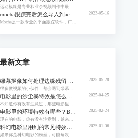
运动模糊是专业和业余视频制作中最广泛使用的视频效果之一。视频编辑师依赖于运动模糊效果来“增强”具有运动和动作的场景，使运动看起来更好，并且在大多数情况下更加真实。运动模糊还可用于强调速度和动感。
2023-05-16
mocha跟踪完后怎么导入到ae mocha跟踪使用教程
Mocha是一款专业的平面跟踪软件，广泛应用于视觉特效制作、动态图像处理等领域。通过Mocha插件，用户可以轻松地在Adobe After Effects（AE）中实现平面跟踪。本文将为您详细介绍mocha跟踪完后如何导入到AE以及Mocha跟踪的基本使用教程。
最新文章
2025-05-28
绿幕抠像如何处理边缘残留 Boris FX Primatte如何快速调节溢出抑制参数
很多做视频的小伙伴，都会遇到绿幕抠像的问题，尤其是抠完之后边缘那一圈绿色怎么都去不掉，看起来特别假。这个时候，Boris FX Primatte插件就能派上用场，特别是它的溢出抑制功能，可以很快搞定这些恼人的绿边问题。今天我们就来聊聊，绿幕抠像如何处理边缘残留，以及Boris FX Primatte如何快速调节溢出抑制参数，让视频效果干净又自然。
2025-04-25
电影里的沙尘暴特效是怎么做的 如何用Boris FX软件制作沙尘暴特效
不知道你有没有注意过，那些电影里铺天盖地的沙尘暴场景——比如《疯狂的麦克斯》里吞噬车辆的黄色巨浪，或是《星际穿越》中让玉米地瞬间消失的沙墙——这些画面不仅让人肾上腺素飙升，更藏着电影工业最顶尖的技术秘密。今天我们就来扒一扒“电影里的沙尘暴特效是怎么做的 如何用Boris FX软件制作沙尘暴特效”，从好莱坞大片到个人创作，手把手教你玩转这种震撼的视觉效果。
2025-02-24
电影里的环境特效有哪些？Boris FX如何做电影的环境特效？
现在的电影，你有没有注意到，越来越多的场景都充满了奇幻的天气、炫酷的爆炸，甚至是让人心跳加速的烟雾和水波?这些看似神奇的场景，背后全是环境特效的功劳。环境特效不仅让电影画面看起来更震撼，它们还帮助电影构建了独特的氛围和情感。今天我们就来聊聊，电影中有哪些常见的环境特效，Boris FX又是如何帮助制作这些特效的。
2025-01-06
科幻电影里用到的常见特效有哪些 如何用Boris FX做科幻电影特效
如果你是科幻电影的粉丝，可能每次看那些外星大战、太空飞船飞行、还有激烈的爆炸场面时，都会忍不住感叹：“这效果真牛逼！” 其实，能看到这么震撼的画面，背后都离不开一项很重要的技术——特效。没错，科幻电影之所以能这么好看，正是因为那些让人眼前一亮的特效技术把我们带入了一个又一个奇妙的世界。今天咱们就来聊聊，科幻电影里用到的常见特效有哪些 如何用Boris FX做科幻电影特效，打造出你想要的“视觉震撼”！