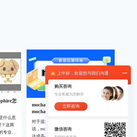
上午
好，
欢迎您与我们沟通
购买咨询
专业客服为您解答
hire怎
mochapro跟踪失败怎么办 如何保证
立即咨询
mochapro跟踪成功率
是什么意
对于追求极致完美的视频后期制作专家来
处理？这两
说，mochapro及其非凡的跟踪能力已成为
微信咨询
的专业人
达成高品质视觉效果的关键工具。该软件