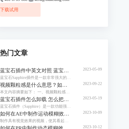
下载试用
热门文章
2023-05-09
蓝宝石插件中英文对照 蓝宝石插件中文
蓝宝石Sapphire插件是一款非常强大的视频特效工具，为用户提供了多种高质量的视觉效果和工具，让视频制作和编辑变得更加高效和出色。本文将为用户介绍蓝宝石插件中英文对照 蓝宝石插件中文的内容，希望可帮助用户更好地了解这个优秀的视频特效工具。
2023-09-22
视频颗粒感是什么意思？如何去掉视频的颗粒感和噪点？
本文内容摘要如下： 一、视频颗粒感是因为什么? 二、如何避免视频噪点并提高视频质量 三、如何从视频画面中去除颗粒感 四、如何使用Boris FX Continuum给视频降噪
2023-05-19
蓝宝石插件怎么卸载 怎么把蓝宝石插件彻底删除
蓝宝石插件（Sapphire）是一款功能强大的视觉特效插件，它是属于BorisFX特效创作工具中的一部分，广泛应用于各种视频编辑软件中。然而，在某些情况下，您可能需要卸载或彻底删除蓝宝石插件。本文将为您提供详细的卸载和删除步骤，帮助您顺利完成操作。
2023-10-09
如何在AE中制作运动模糊效果：3种制作运动模糊的方法
制作具有视觉效果的视频，使其看起来轻松自然，实际上需要大量工作。许多因素可以影响制作出具有真实感的镜头，观众很容易察觉到任何看起来不太对劲的地方。这意味着有时需要后期制作技巧来实现最自然的效果。
2023-10-12
如何在PR中制作动态模糊效果：两种制作动态模糊的方法