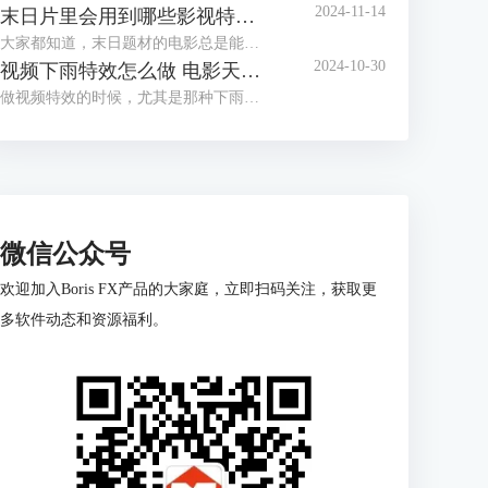
2024-11-14
末日片里会用到哪些影视特效 末日影片里的特效都是怎么做的
大家都知道，末日题材的电影总是能给人带来极大的视觉冲击。无论是地球被毁灭，还是外星怪兽入侵，那些令人瞠目结舌的特效场面都让我们过足了“视觉瘾”。但你知道吗？这些震撼的效果背后，隐藏着一系列复杂的影视技术。那么，今天咱们就来聊聊“末日片里会用到哪些影视特效 末日影片里的特效都是怎么做的”。
2024-10-30
视频下雨特效怎么做 电影天气特效用什么软件制作好
做视频特效的时候，尤其是那种下雨天的效果，很多小伙伴可能觉得有点棘手吧？其实给视频加个下雨特效真的没那么难，只要用对了工具，分分钟搞定。今天咱们就来聊聊这个问题，顺便看看视频下雨特效怎么做，还有电影天气特效用什么软件制作好，给你一次性讲明白！
微信公众号
欢迎加入Boris FX产品的大家庭，立即扫码关注，获取更
多软件动态和资源福利。