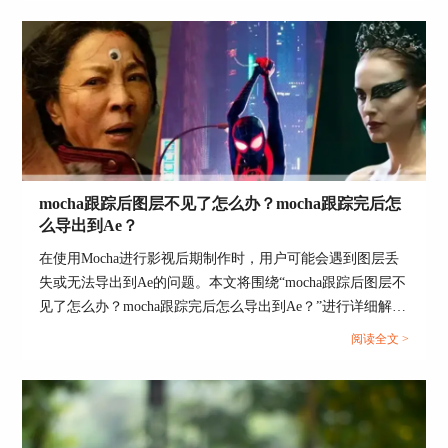
序，以帮助用户更好地掌握这款工具的使用方法。...
图3：
DaVinci Resolve
二、在DaVinci Resolve中使用Boris Continuum插件
有什么优势
mocha跟踪后图层不见了怎么办？mocha跟踪完后怎
Boris Continuum插件拥有丰富多样的特效，能够实
么导出到Ae？
现各种令人惊叹的视觉效果。在DaVinci Resolve
在使用Mocha进行影视后期制作时，用户可能会遇到图层丢
中，您可以将其应用于片头、片尾的转场效果，为
失或无法导出到Ae的问题。本文将围绕“mocha跟踪后图层不
视频添加光效、抠像等特效，甚至修复视频中的瑕
见了怎么办？mocha跟踪完后怎么导出到Ae？”进行详细解
疵。无论您是制作短视频还是长片，Boris
Continuum插件都能为您的作品增色不少。
析，帮助用户解决常见问题，并提升工作效率。...
阅读全文 >
Boris Continuum拥有许多强大的特效工具，其中最
引人注目的是Particle Illusion、Title Studio、Image
Restoration等。它们与DaVinci Resolve的完美配合
使得视频创作变得更加丰富多元。