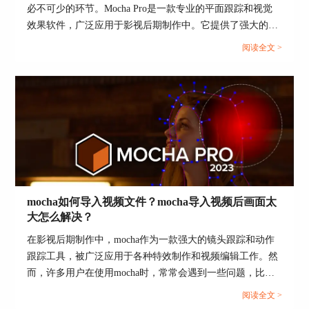
必不可少的环节。Mocha Pro是一款专业的平面跟踪和视觉
步骤七：调整图像稳定
效果软件，广泛应用于影视后期制作中。它提供了强大的镜
如果您的视频素材存在抖动或不稳定的问题，可以
头跟踪、稳定化、去除物体等功能，帮助制作人员实现复杂
阅读全文 >
使用Boris Continuum插件的图像稳定工具来进行修
的视觉效果。而Sapphire作为一套知名的视觉效果插件，经
复。选择特效面板中的"Stabilize"选项，然后对图
常与Mocha Pro结合使用，以提升效果质量。本文将详细探
像进行稳定处理，使得画面更加稳定和清晰。
讨“mocha pro怎么导入视频 mocha怎么导出到ae”的操作步
步骤八：导出和保存
骤，并分析Mocha Pro与Mocha的区别。...
完成特效处理后，您可以在DaVinci Resolve中进行
进一步的编辑和调色工作。完成所有后期处理后，
点击顶部菜单栏中的"File"选项，选择"Export"来导
出您的视频作品。
mocha如何导入视频文件？mocha导入视频后画面太
大怎么解决？
在影视后期制作中，mocha作为一款强大的镜头跟踪和动作
跟踪工具，被广泛应用于各种特效制作和视频编辑工作。然
而，许多用户在使用mocha时，常常会遇到一些问题，比如
如何导入视频文件，以及导入视频后画面太大该怎么解决。
阅读全文 >
本文将详细介绍这些问题，并探讨mocha支持哪些宿主程