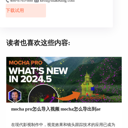
400-8765-888
kefu@makeding.com
下载试用
图2：
Boris Continuum插件面板
读者也喜欢这些内容:
步骤五：应用特效效果
在特效库中选择您喜欢的特效效果，然后将其拖拽
到视频素材上。您可以根据需要调整特效的参数，
例如颜色、透明度、大小等，实时预览效果。
步骤六：使用运动跟踪
Boris Continuum插件还提供了强大的运动跟踪功
能，使得特效与视频中的运动物体保持同步。在应
用特效效果后，点击特效面板中的"Track"按钮，然
后选择"Track Motion"来进行运动跟踪。在跟踪过
mocha pro怎么导入视频 mocha怎么导出到ae
程中，插件会自动追踪视频中的运动物体，保证特
效效果始终精准地呈现在目标物体上。
在现代影视制作中，视觉效果和镜头跟踪技术的应用已成为