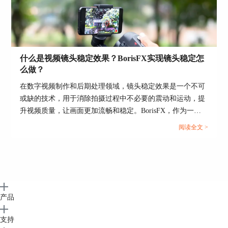
例如，使用Particle Illusion，你可以在DaVinci
Resolve中制作出高度逼真的粒子效果，如烟、火、
水、雪等。Title Studio则能帮助你创建出专业级别
的3D文本和图形。而Image Restoration能够修复视
频中的各种问题，如噪点、闪烁、死像素等。
什么是视频镜头稳定效果？BorisFX实现镜头稳定怎
么做？
除了特效工具，Boris Continuum还提供了大量的特
在数字视频制作和后期处理领域，镜头稳定效果是一个不可
效预设。这些预设可以帮助你快速实现各种复杂的
或缺的技术，用于消除拍摄过程中不必要的震动和运动，提
效果，从而大大提高你的工作效率。
升视频质量，让画面更加流畅和稳定。BorisFX，作为一款
高级的图像处理软件和视频特效插件，提供了强大的工具
阅读全文 >
集，能够有效实现镜头稳定，以及为照片和视频添加多种视
觉效果。接下来，本文将详细介绍视频镜头稳定效果的重要
性，如何使用BorisFX实现镜头稳定，以及利用BorisFX给照
片添加光晕效果的方法。...
产品
支持
图4：
特效预设