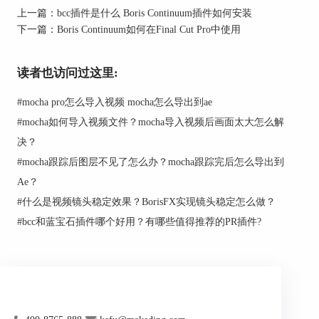
上一篇：
bcc插件是什么 Boris Continuum插件如何安装
将视频素材拖拽到时间线上，准备进行效果处理。
下一篇：
Boris Continuum如何在Final Cut Pro中使用
步骤三：添加Boris Continuum特效
在时间线上选中您想要添加特效的视频素材，然后
读者也访问过这里:
点击顶部菜单栏中的"Effects"选项，选择"Boris
FX"下的"Boris Continuum"插件。此时，Boris
#
mocha pro怎么导入视频 mocha怎么导出到ae
Continuum插件面板会在右侧显示出来。
#
mocha如何导入视频文件？mocha导入视频后画面太大怎么解
步骤四：浏览特效库
决？
#
mocha跟踪后图层不见了怎么办？mocha跟踪完后怎么导出到
在Boris Continuum插件面板中，您可以看到丰富多
样的特效库，包括光效、色彩校正、转场效果等。
Ae？
通过点击不同的特效分类，您可以查看不同类型的
#
什么是视频镜头稳定效果？BorisFX实现镜头稳定怎么做？
特效效果。
#
bcc和蓝宝石插件哪个好用？有哪些值得推荐的PR插件?