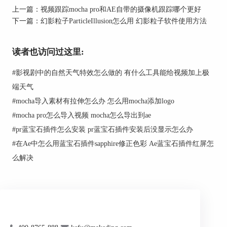
罩，覆盖你想要替换的素材。
上一篇：
视频跟踪mocha pro和AE自带的摄像机跟踪哪个更好
下一篇：
幻影粒子ParticleIllusion怎么用 幻影粒子软件使用方法
点击“跟踪前进”按钮，Mocha将开始跟踪你选定的
区域。
读者也访问过这里:
完成跟踪后，点击“保存”并关闭Mocha界面。
#
影视剧中的自然天气特效怎么做的 有什么工具能给视频加上极
在AE中，选择“效果”>“Boris FX Mocha”>“Mocha
AE”，然后点击“创建跟踪数据”。
端天气
#
mocha导入素材有拉伸怎么办 怎么用mocha添加logo
在弹出的窗口中，选择你在Mocha中创建的跟踪数
据，然后点击“确定”。
#
mocha pro怎么导入视频 mocha怎么导出到ae
#
pr蓝宝石插件怎么安装 pr蓝宝石插件安装后没显示怎么办
导入你想要替换的素材，并将其与Mocha的跟踪数
据连接。
#
在Ae中怎么用蓝宝石插件sapphire修正色彩 Ae蓝宝石插件红屏怎
么解决
以上就是使用AE和Mocha进行运动跟踪，并将视频
中的素材替换为自己的素材的具体步骤。希望对你
有所帮助。