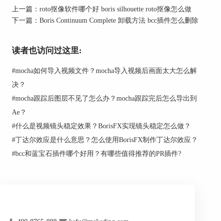
上一篇：
roto抠像软件哪个好 boris silhouette roto抠像怎么做
下一篇：
Boris Continuum Complete 卸载方法 bcc插件怎么删除
读者也访问过这里:
#
mocha如何导入视频文件？mocha导入视频后画面太大怎么解
决？
#
mocha跟踪后图层不见了怎么办？mocha跟踪完后怎么导出到
Ae？
二、Boris FX Silhouette威亚擦除的优势
#
什么是视频镜头稳定效果？BorisFX实现镜头稳定怎么做？
1、高精度跟踪：Boris FX Silhouette具备高精度的
#
丁达尔效应是什么意思？怎么使用BorisFX制作丁达尔效应？
跟踪算法，能够确保跟踪数据的准确性。
#
bcc和蓝宝石插件哪个好用？有哪些值得推荐的PR插件?
2、强大的抠像工具：Boris FX Silhouette中的
ROTO工具支持多种抠像模式，方便用户实现精确
的抠像效果。
3、丰富的合成参数：Boris FX Silhouette提供丰富
的合成参数，让用户能够调整合成效果，实现自然