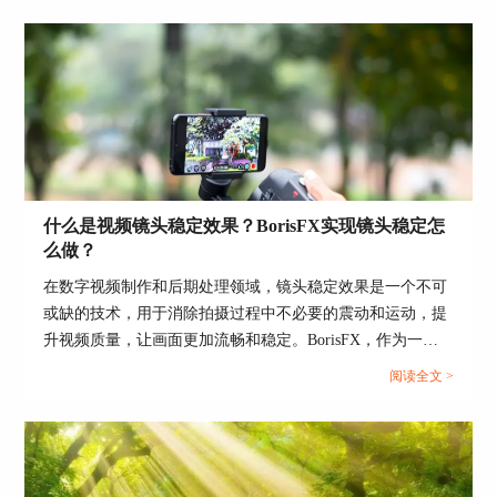
总之，Boris FX Silhouette是非常优秀的ROTO威亚
擦除软件，它具有强大的跟踪和抠像功能，能够帮
什么是视频镜头稳定效果？BorisFX实现镜头稳定怎
助影视后期制作人员实现各种复杂的特效和后期处
么做？
理效果。在选择软件时，可以根据自己的需求和经
验进行选择，掌握其基本操作和工具的使用方法，
在数字视频制作和后期处理领域，镜头稳定效果是一个不可
能够更好地应对各种制作和后期处理需求。
或缺的技术，用于消除拍摄过程中不必要的震动和运动，提
升视频质量，让画面更加流畅和稳定。BorisFX，作为一款
高级的图像处理软件和视频特效插件，提供了强大的工具
阅读全文 >
集，能够有效实现镜头稳定，以及为照片和视频添加多种视
觉效果。接下来，本文将详细介绍视频镜头稳定效果的重要
性，如何使用BorisFX实现镜头稳定，以及利用BorisFX给照
片添加光晕效果的方法。...