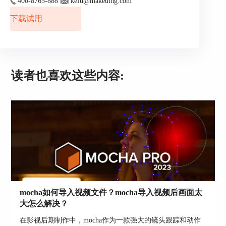
400-8765-888
kefu@makeding.com
的威亚擦除。
下载试用
4、良好的兼容性：Boris FX Silhouette可以与主流
的非线性编辑软件（如Adobe Premiere Pro、Avid
Media Composer等）无缝对接，提高工作效率。
读者也喜欢这些内容:
mocha如何导入视频文件？mocha导入视频后画面太
大怎么解决？
三、实践技巧与建议
在影视后期制作中，mocha作为一款强大的镜头跟踪和动作
1、提高跟踪效果：在进行跟踪抠像时，请确保素