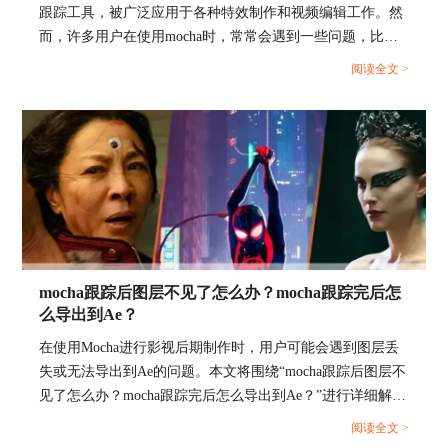
跟踪工具，被广泛应用于各种特效制作和视频编辑工作。然
材的清晰度、对比度和光线等条件良好，以便于提
而，许多用户在使用mocha时，常常会遇到一些问题，比如
高跟踪效果。
如何导入视频文件，以及导入视频后画面太大该怎么解决。
阅读全文 >
2、调整抠像参数：在使用ROTO工具抠像时，可以
本文将详细介绍这些问题，并探讨mocha支持哪些宿主程
适当调整参数以更好地适应素材的特点，如边缘模
序，以帮助用户更好地掌握这款工具的使用方法。...
糊、羽化等。
3、创意合成：在进行威亚擦除合成时，尝试探索
不同的合成参数和技巧，以便于实现更具创意和视
觉冲击力的效果。
4、学习与实践：持续关注Boris FX Silhouette的官
方教程和实战案例，提高自己的技能水平。在实际
操作中积累经验，不断提高抠像和合成的效率和质
mocha跟踪后图层不见了怎么办？mocha跟踪完后怎
量。
么导出到Ae？
在使用Mocha进行影视后期制作时，用户可能会遇到图层丢
失或无法导出到Ae的问题。本文将围绕“mocha跟踪后图层不
见了怎么办？mocha跟踪完后怎么导出到Ae？”进行详细解
析，帮助用户解决常见问题，并提升工作效率。...
阅读全文 >