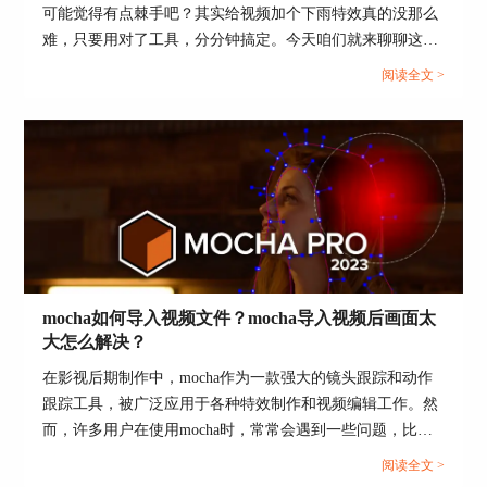
可能觉得有点棘手吧？其实给视频加个下雨特效真的没那么
输出格式和分辨率，点击渲染按钮导出你的作品。
难，只要用对了工具，分分钟搞定。今天咱们就来聊聊这个
通过上述步骤，你可以轻松地在Adobe After Effects
问题，顺便看看视频下雨特效怎么做，还有电影天气特效用
阅读全文 >
中使用Boris Silhouette进行抠像和特效制作。这样
什么软件制作好，给你一次性讲明白！...
的组合将为你带来更多创意和可能性，让你的影视
作品更加生动和引人注目。掌握了这一技巧后，相
信你的视频制作能力将得到更大的提升。让我们尝
试在Adobe After Effects中发挥Boris Silhouette的强
大功能，创作出独具特色的影视作品吧！
mocha如何导入视频文件？mocha导入视频后画面太
大怎么解决？
在影视后期制作中，mocha作为一款强大的镜头跟踪和动作
跟踪工具，被广泛应用于各种特效制作和视频编辑工作。然
而，许多用户在使用mocha时，常常会遇到一些问题，比如
如何导入视频文件，以及导入视频后画面太大该怎么解决。
阅读全文 >
本文将详细介绍这些问题，并探讨mocha支持哪些宿主程