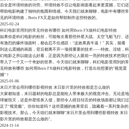
后全是环境特效的功劳。环境特效不仅让电影画面看起来更震撼，它们还
帮助电影构建了独特的氛围和情感。今天我们就来聊聊，电影中有哪些常
见的环境特效，Boris FX又是如何帮助制作这些特效的。
2025-02-24
科幻电影里用到的常见特效有哪些 如何用Boris FX做科幻电影特效
如果你是科幻电影的粉丝，可能每次看那些外星大战、太空飞船飞行、还
有激烈的爆炸场面时，都会忍不住感叹：“这效果真牛逼！” 其实，能看
到这么震撼的画面，背后都离不开一项很重要的技术——特效。没错，科
幻电影之所以能这么好看，正是因为那些让人眼前一亮的特效技术把我们
带入了一个又一个奇妙的世界。今天咱们就来聊聊，科幻电影里用到的常
见特效有哪些 如何用Boris FX做科幻电影特效，打造出你想要的“视觉震
撼”！
2025-01-06
末日片里会用到哪些影视特效 末日影片里的特效都是怎么做的
大家都知道，末日题材的电影总是能给人带来极大的视觉冲击。无论是地
球被毁灭，还是外星怪兽入侵，那些令人瞠目结舌的特效场面都让我们过
足了“视觉瘾”。但你知道吗？这些震撼的效果背后，隐藏着一系列复杂的
影视技术。那么，今天咱们就来聊聊“末日片里会用到哪些影视特效 末日
影片里的特效都是怎么做的”。
2024-11-14