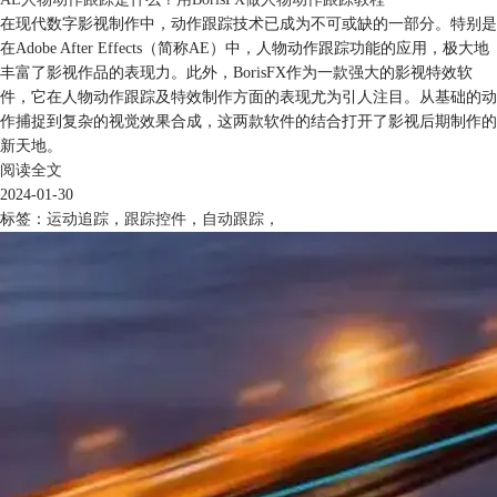
在现代数字影视制作中，动作跟踪技术已成为不可或缺的一部分。特别是
在Adobe After Effects（简称AE）中，人物动作跟踪功能的应用，极大地
丰富了影视作品的表现力。此外，BorisFX作为一款强大的影视特效软
件，它在人物动作跟踪及特效制作方面的表现尤为引人注目。从基础的动
作捕捉到复杂的视觉效果合成，这两款软件的结合打开了影视后期制作的
新天地。
阅读全文
2024-01-30
标签：
运动追踪
，
跟踪控件
，
自动跟踪
，