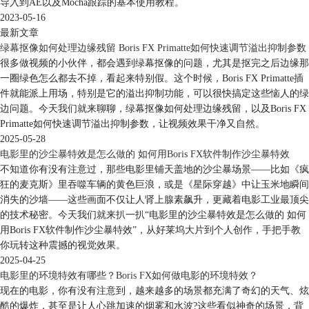
导入到AE以及Mocha跟踪的基本使用教程。
2023-05-16
最新文章
绿幕抠像如何处理边缘残留 Boris FX Primatte如何快速调节溢出抑制参数
很多做视频的小伙伴，都会遇到绿幕抠像的问题，尤其是抠完之后边缘那
一圈绿色怎么都去不掉，看起来特别假。这个时候，Boris FX Primatte插
件就能派上用场，特别是它的溢出抑制功能，可以很快搞定这些恼人的绿
边问题。今天我们就来聊聊，绿幕抠像如何处理边缘残留，以及Boris FX
Primatte如何快速调节溢出抑制参数，让视频效果干净又自然。
2025-05-28
电影里的沙尘暴特效是怎么做的 如何用Boris FX软件制作沙尘暴特效
不知道你有没有注意过，那些电影里铺天盖地的沙尘暴场景——比如《疯
狂的麦克斯》里吞噬车辆的黄色巨浪，或是《星际穿越》中让玉米地瞬间
消失的沙墙——这些画面不仅让人肾上腺素飙升，更藏着电影工业最顶尖
的技术秘密。今天我们就来扒一扒“电影里的沙尘暴特效是怎么做的 如何
用Boris FX软件制作沙尘暴特效”，从好莱坞大片到个人创作，手把手教
你玩转这种震撼的视觉效果。
2025-04-25
电影里的环境特效有哪些？Boris FX如何做电影的环境特效？
现在的电影，你有没有注意到，越来越多的场景都充满了奇幻的天气、炫
酷的爆炸，甚至是让人心跳加速的烟雾和水波?这些看似神奇的场景，背