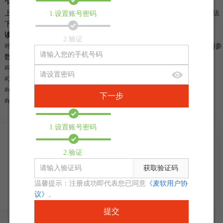
求，为您的创作增色不少
上一篇：
如何在Premiere Pro中添加抖动效果：创建抖动效果的2种方法
1.设置账号密码
下一篇：
镜头光晕是什么意思 Sapphire镜头光晕怎么使用
读者也访问过这里:
2.验证
#
绿幕抠像如何处理边缘残留 Boris FX Primatte如何快速调节溢出抑制参
数
#
科幻电影里用到的常见特效有哪些 如何用Boris FX做科幻电影特效
#
末日片里会用到哪些影视特效 末日影片里的特效都是怎么做的
#
sapphire插件怎么安装 Sapphire插件和pr软件可以安装在不同的盘吗
下一步
#
mocha怎么放大视图？mocha监视窗口怎么放大？
1.设置账号密码
2.验证
400-8765-888
kefu@makeding.com
获取验证码
下载试用
温馨提示：注册成功即代表您已同意
《麦软用户协
议》
。
提交