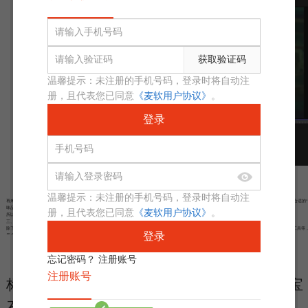
获取验证码
温馨提示：未注册的手机号码，登录时将自动注
册，且代表您已同意
《麦软用户协议》
。
登录
图2：Sapphire插件
温馨提示：未注册的手机号码，登录时将自动注
再来说说，这个插件还有个超智能的渲染设置功能。想像一下，你只需要搞定一些基本的项目参数设置，然后Sapphire就像一个专业的厨师，自动为你挑选出最合适的“
味品”，确保你的“美食”（这里指视频和特效啦）既快速出炉又美味可口。这简直是让你既省时又省力，最重要的是，还能让你的作品看起来像大片一样精致。
册，且代表您已同意
《麦软用户协议》
。
所以说，Sapphire插件不仅是个提速达人，还是个质量守护神，让你在数字媒体制作这场马拉松里，轻松冲刺到终点！
三、Sapphire插件的优势
除了GPU加速和智能渲染设置之外，Sapphire插件还具备众多功能和特效，可用于增强和改进数字媒体制作。它拥有强大的预设库、多样的过渡效果、颜色校正工具等
登录
用户提供更多创作的可能性。
展开阅读全文
忘记密码？
注册账号
︾
图3：Sapphire插件
注册账号
标签：
boris fx插件
，
蓝宝石sapphire插件
，
蓝宝
总的来说，Sapphire插件为创作者提供了一个强大的工具，用于实现精美的镜头光晕效果。无论您是一名电影导演、摄影师，还是视频编辑师，Sapphire都能满足您的
石sapphire插件使用