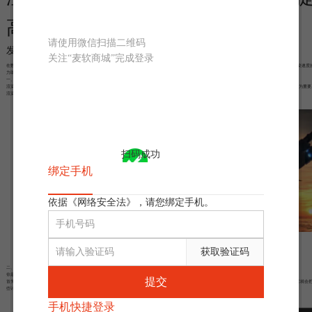
高渲染速度
请使用微信扫描二维码
发布时间：2023-11-14 09: 00: 00
关注“麦软商城”完成登录
在数字媒体创意和视频制作领域，渲染速度是创作者们日常工作中不可或缺的一部分。本文将深入探讨渲染速度的含义，特别关注Sapphire插件如何成为提高渲染速度
力助手，并阐述其在这一领域的卓越之处。
一、渲染速度是什么意思
渲染速度是指将原始媒体素材转化为最终呈现形式所需的时间。这个过程需要进行大量的计算和处理，特别是在高质量的视觉效果和特效处理中，这一点显得尤为重要
渲染速度的快慢直接影响到制作工作的效率和成品的质量。
扫码成功
绑定手机
依据《网络安全法》，请您绑定手机。
图1：视频特效
获取验证码
二、Sapphire如何提高渲染速度
你是不是觉得数字媒体制作和后期处理就像等锅里的水开，慢得让人想哭？那就让我给你介绍个变身“数字制作超人”的秘密武器——
Sapphire插件
！
提交
首先，这货支持GPU加速，简直就是个时间管理大师！你知道现代计算机的GPU就像是一个小型火箭吧？它擅长并行计算到让你目瞪口呆。有了Sapphire插件，它就会
些计算能力用到极致，大大缩短你的渲染时间。这意味着你可以更快地拿到自己的大片和炫酷特效，不用再为截止日期咬指甲了。
手机快捷登录