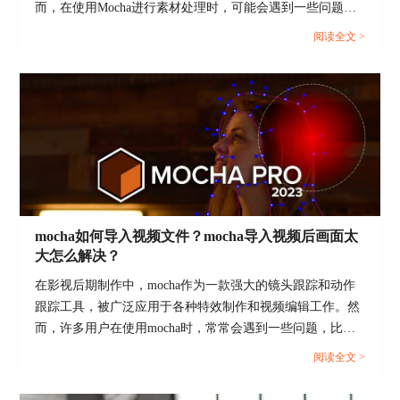
而，在使用Mocha进行素材处理时，可能会遇到一些问题，
比如导入素材有拉伸现象，或者需要添加Logo等。本文将详
阅读全文 >
细探讨mocha导入素材有拉伸怎么办，怎么用mocha添加
logo，并介绍mocha pro可以制作转场吗。通过这些内容，帮
助用户更好地理解和使用Mocha，提高后期制作的效果和效
率。...
图4：特效设置面板
mocha如何导入视频文件？mocha导入视频后画面太
单击了加载预设按钮后，就会弹出如图5所示的预
大怎么解决？
设浏览器。我们可以在该浏览器中找到很多有趣的
旧电影特效预设。
在影视后期制作中，mocha作为一款强大的镜头跟踪和动作
跟踪工具，被广泛应用于各种特效制作和视频编辑工作。然
而，许多用户在使用mocha时，常常会遇到一些问题，比如
如何导入视频文件，以及导入视频后画面太大该怎么解决。
阅读全文 >
本文将详细介绍这些问题，并探讨mocha支持哪些宿主程
序，以帮助用户更好地掌握这款工具的使用方法。...