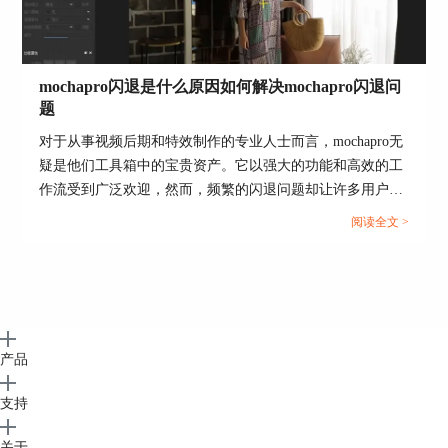
另外，也可以通过右侧的预设详情，了解与该预设
相关的信息。
完成了预设类型的选取后，就可以双击该预设，将
其应用到素材中。
mochapro闪退是什么原因如何解决mochapro闪退问
题
对于从事视频后期和特效制作的专业人士而言，mochapro无
疑是他们工具箱中的宝贵资产。它以强大的功能和高效的工
作流受到广泛欢迎，然而，频繁的闪退问题却让许多用户感
到困扰。本文将探讨导致mochapro闪退的常见原因，并详细
阅读全文 >
介绍解决这一问题的方法及预防措施，旨在帮助用户更平
稳、高效地运用这一专业工具，进一步提升工作质量和效
率。...
图7：预览预设
接着，返回到Vegas的预览窗口，如图8所示，就可
产品
以获得该图片的旧电影效果。
支持
关于