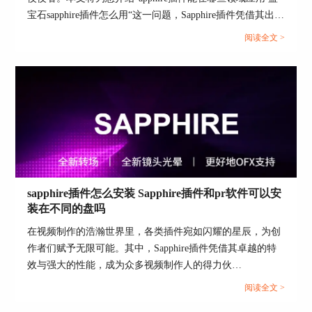
宝石sapphire插件怎么用“这一问题，Sapphire插件凭借其出色
的性能和多样化的效果，成为了很多人的首选。本文将详细
阅读全文 >
介绍Sapphire插件的主要应用领域、具体的使用方法以及如
何进行插件的汉化操作，帮助您使用这一工具。...
1. 光效特效：Sapphire插件提供了多种光效特效，
如Sapphire Glow、Sapphire Rays、Sapphire Lens
Flare等。这些特效可以为视频增加炫目的光效，提
升视觉冲击力。
sapphire插件怎么安装 Sapphire插件和pr软件可以安
2. 模糊和锐化：Sapphire Blur和Sapphire Sharpen特
装在不同的盘吗
效可以用来调整视频的清晰度。模糊特效可以柔化
画面，创造梦幻效果，而锐化特效则可以增强画面
在视频制作的浩瀚世界里，各类插件宛如闪耀的星辰，为创
的细节和清晰度。
作者们赋予无限可能。其中，Sapphire插件凭借其卓越的特
效与强大的性能，成为众多视频制作人的得力伙
3. 扭曲和变形：Sapphire Distort和Sapphire Warp特
伴。“sapphire插件怎么安装Sapphire插件和pr软件可以安装在
效可以用来扭曲和变形视频画面，创造独特的视觉
阅读全文 >
不同的盘吗”，这个问题常常困扰着广大视频爱好者。现
效果。例如，Sapphire Warp特效可以用来模拟水