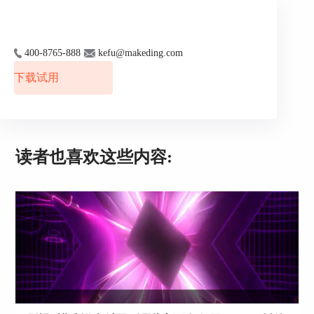
400-8765-888
kefu@makeding.com
下载试用
读者也喜欢这些内容:
1. 更新软件版本：确保Adobe Premiere Pro和
Sapphire插件都是最新版本。开发者会在新版本中
修复已知的兼容性问题和漏洞。可以访问Adobe官
方网站和Boris FX（Sapphire的开发商）官方网站
下载最新的更新。
2. 调整插件设置：在某些情况下，Sapphire插件的
默认设置可能与pr不兼容。尝试进入Sapphire插件
的设置界面，调整特定参数或选项。例如，关闭
GPU加速或调整渲染设置，可能会解决某些冲突问
题。