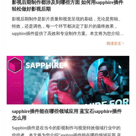
影视后期制作都涉及到哪些方面 如何用sapphire插件
3. 检查系统兼容性：确保您的计算机硬件和操作系
轻松做好影视后期
统与pr和Sapphire插件兼容。某些旧版本的操作系
影视后期制作是影片质量和视觉呈现的基础，无论是剪辑、
统或低配置的硬件可能会导致兼容性问题。升级硬
特效，还是调色，每一个环节都决定了影片的最终效果，
件或操作系统，可能会解决这些问题。
sapphire插件提供了高效和专业制作方案。本文将为您介绍影
4. 重新安装插件：如果问题仍然存在，尝试卸载并
视后期制作都涉及到哪些方面 如何用sapphire插件轻松做好
阅读全文 >
重新安装Sapphire插件。在卸载过程中，确保清理
影视后期，帮助您更好的使用sapphire。...
所有残留文件，以避免旧文件干扰新安装。
5. 联系技术支持：如果以上方法无法解决问题，可
以联系Boris FX的技术支持团队。他们可以提供专
业的帮助和建议，解决复杂的兼容性问题。
三、Sapphire插件主要功能有哪些？
Sapphire插件以其丰富的功能和高质量的效果，成
为影视后期制作中不可或缺的工具。以下是
sapphire插件能在哪些领域应用 蓝宝石sapphire插件
Sapphire插件的一些主要功能：
怎么用
Sapphire插件是在当今的影视制作与视觉特效领域行业中的
佼佼者。本文将为您介绍”apphire插件能在哪些领域应用 蓝