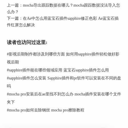
Sapphire插件包括了多种特效，如Sapphire Blur、
上一篇：
mocha导出跟踪数据在哪儿？mocha跟踪数据没法导入怎
Sapphire Glow、Sapphire Distort等，您可以根据需
么办？
求选择合适的特效。
下一篇：
在Ae中怎么用蓝宝石插件sapphire修正色彩 Ae蓝宝石插
件红屏怎么解决
4. 调整特效参数：将特效应用到视频片段后，选择
该片段并打开“效果控制”面板。在这里，您可以看
到Sapphire特效的详细参数。通过调整参数，可以
读者也访问过这里:
微调特效效果，以达到最佳的视觉效果。例如，调
整Sapphire Glow的亮度、颜色和扩散参数，创建不
#
影视后期制作都涉及到哪些方面 如何用sapphire插件轻松做好影
同的光效效果。
视后期
5. 预览和渲染：调整完特效后，预览视频效果，确
#
sapphire插件能在哪些领域应用 蓝宝石sapphire插件怎么用
保特效应用符合预期。完成所有编辑后，选择“文
#
sapphire插件怎么安装 Sapphire插件和pr软件可以安装在不同的盘
件”菜单下的“导出”选项，渲染并导出最终视频。
吗
二、Sapphire插件与pr冲突怎么办
#
mocha pro安装后在ae里找不到怎么办 mocha插件安装在哪个文件
夹下
尽管Sapphire插件功能强大，但在使用过程中，可
能会出现与pr冲突的问题。这些冲突通常表现为软
#
mocha pro如何去除钢丝 mocha pro擦除教程
件崩溃、特效无法正常加载或渲染错误等。以下是
解决这些问题的一些方法：