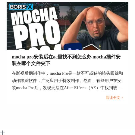
在，让我们深入探究这个问题。...
波、涟漪等效果。
4. 色彩校正和调色：Sapphire插件还提供了强大的
色彩校正和调色工具，如Sapphire Color Correct和
Sapphire Film Effect。这些工具可以帮助用户调整
视频的色调、对比度和饱和度，创建电影般的画面
效果。
5. 镜头跟踪和动作跟踪：Sapphire插件中的镜头跟
mocha pro安装后在ae里找不到怎么办 mocha插件安
踪和动作跟踪功能，可以用来跟踪视频中的移动物
装在哪个文件夹下
体。这些功能在制作复杂的特效和动画时非常有
用，能够提高工作效率。
在影视后期制作中，mocha Pro是一款不可或缺的镜头跟踪和
动作跟踪软件，广泛应用于特效制作。然而，有些用户在安
6. 粒子特效：Sapphire Particle特效可以用来创建烟
装mocha Pro后，发现无法在After Effects（AE）中找到该插
雾、火花、爆炸等粒子效果。这些特效可以为视频
件，这给他们的工作带来了困扰。本文将详细讨论mocha pro
增加动态元素，提升画面的生动性和趣味性。
阅读全文 >
安装后在ae里找不到怎么办 mocha插件安装在哪个文件夹
通过以上这些功能，Sapphire插件能够满足影视后
下，并探讨mocha pro是否能够添加马赛克效果。...
期制作中的各种需求，帮助用户创建高质量的视觉
效果。
总结来看，pr中如何使用Sapphire插件 Sapphire插件