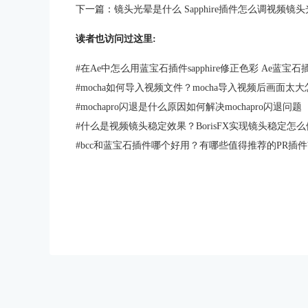
下一篇：
镜头光晕是什么 Sapphire插件怎么调视频镜
读者也访问过这里:
#
在Ae中怎么用蓝宝石插件sapphire修正色彩 Ae蓝宝
#
mocha如何导入视频文件？mocha导入视频后画面太
#
mochapro闪退是什么原因如何解决mochapro闪退问题
#
什么是视频镜头稳定效果？BorisFX实现镜头稳定怎
#
bcc和蓝宝石插件哪个好用？有哪些值得推荐的PR插件