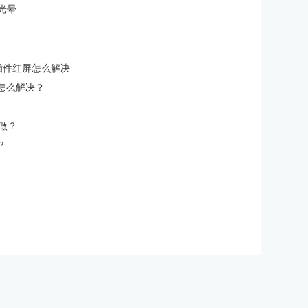
头光晕
石插件红屏怎么解决
大怎么解决？
么做？
?