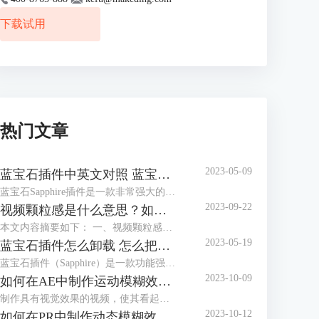
下载试用
热门文章
2023-05-09
蓝宝石插件中英文对照 蓝宝石插件中文
蓝宝石Sapphire插件是一款非常强大的视频特效工具，为用户提供了多种高质量的视觉效果和工具，让视频制作和编辑变得更加高效和出色。本文将为用户介绍蓝宝石插件中英文对照 蓝宝石插件中文的内容，希望可帮助用户更好地了解这个优秀的视频特效工具。
2023-09-22
视频颗粒感是什么意思？如何去掉视频的颗粒感和噪点？
本文内容摘要如下： 一、视频颗粒感是因为什么? 二、如何避免视频噪点并提高视频质量 三、如何从视频画面中去除颗粒感 四、如何使用Boris FX Continuum给视频降噪
2023-05-19
蓝宝石插件怎么卸载 怎么把蓝宝石插件彻底删除
蓝宝石插件（Sapphire）是一款功能强大的视觉特效插件，它是属于BorisFX特效创作工具中的一部分，广泛应用于各种视频编辑软件中。然而，在某些情况下，您可能需要卸载或彻底删除蓝宝石插件。本文将为您提供详细的卸载和删除步骤，帮助您顺利完成操作。
2023-10-09
如何在AE中制作运动模糊效果：3种制作运动模糊的方法
制作具有视觉效果的视频，使其看起来轻松自然，实际上需要大量工作。许多因素可以影响制作出具有真实感的镜头，观众很容易察觉到任何看起来不太对劲的地方。这意味着有时需要后期制作技巧来实现最自然的效果。
2023-10-12
如何在PR中制作动态模糊效果：两种制作动态模糊的方法