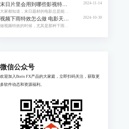
2024-11-14
末日片里会用到哪些影视特效 末日影片里的特效都是怎么做的
大家都知道，末日题材的电影总是能给人带来极大的视觉冲击。无论是地球被毁灭，还是外星怪兽入侵，那些令人瞠目结舌的特效场面都让我们过足了“视觉瘾”。但你知道吗？这些震撼的效果背后，隐藏着一系列复杂的影视技术。那么，今天咱们就来聊聊“末日片里会用到哪些影视特效 末日影片里的特效都是怎么做的”。
2024-10-30
视频下雨特效怎么做 电影天气特效用什么软件制作好
做视频特效的时候，尤其是那种下雨天的效果，很多小伙伴可能觉得有点棘手吧？其实给视频加个下雨特效真的没那么难，只要用对了工具，分分钟搞定。今天咱们就来聊聊这个问题，顺便看看视频下雨特效怎么做，还有电影天气特效用什么软件制作好，给你一次性讲明白！
微信公众号
欢迎加入Boris FX产品的大家庭，立即扫码关注，获取更
多软件动态和资源福利。