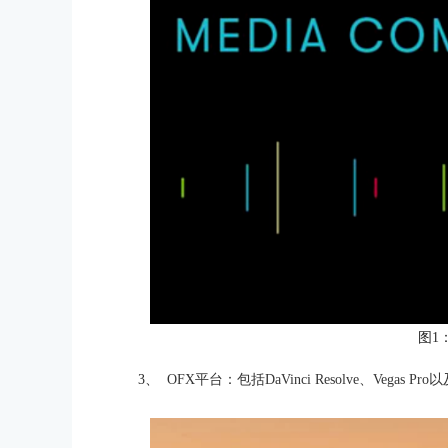
图1
3、
OFX平台：包括DaVinci Resolve、Vegas 