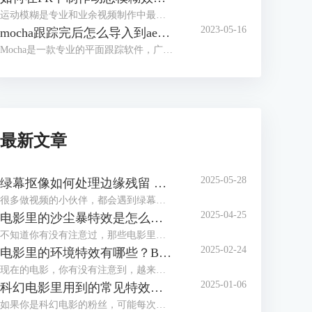
运动模糊是专业和业余视频制作中最广泛使用的视频效果之一。视频编辑师依赖于运动模糊效果来“增强”具有运动和动作的场景，使运动看起来更好，并且在大多数情况下更加真实。运动模糊还可用于强调速度和动感。
2023-05-16
mocha跟踪完后怎么导入到ae mocha跟踪使用教程
Mocha是一款专业的平面跟踪软件，广泛应用于视觉特效制作、动态图像处理等领域。通过Mocha插件，用户可以轻松地在Adobe After Effects（AE）中实现平面跟踪。本文将为您详细介绍mocha跟踪完后如何导入到AE以及Mocha跟踪的基本使用教程。
最新文章
2025-05-28
绿幕抠像如何处理边缘残留 Boris FX Primatte如何快速调节溢出抑制参数
很多做视频的小伙伴，都会遇到绿幕抠像的问题，尤其是抠完之后边缘那一圈绿色怎么都去不掉，看起来特别假。这个时候，Boris FX Primatte插件就能派上用场，特别是它的溢出抑制功能，可以很快搞定这些恼人的绿边问题。今天我们就来聊聊，绿幕抠像如何处理边缘残留，以及Boris FX Primatte如何快速调节溢出抑制参数，让视频效果干净又自然。
2025-04-25
电影里的沙尘暴特效是怎么做的 如何用Boris FX软件制作沙尘暴特效
不知道你有没有注意过，那些电影里铺天盖地的沙尘暴场景——比如《疯狂的麦克斯》里吞噬车辆的黄色巨浪，或是《星际穿越》中让玉米地瞬间消失的沙墙——这些画面不仅让人肾上腺素飙升，更藏着电影工业最顶尖的技术秘密。今天我们就来扒一扒“电影里的沙尘暴特效是怎么做的 如何用Boris FX软件制作沙尘暴特效”，从好莱坞大片到个人创作，手把手教你玩转这种震撼的视觉效果。
2025-02-24
电影里的环境特效有哪些？Boris FX如何做电影的环境特效？
现在的电影，你有没有注意到，越来越多的场景都充满了奇幻的天气、炫酷的爆炸，甚至是让人心跳加速的烟雾和水波?这些看似神奇的场景，背后全是环境特效的功劳。环境特效不仅让电影画面看起来更震撼，它们还帮助电影构建了独特的氛围和情感。今天我们就来聊聊，电影中有哪些常见的环境特效，Boris FX又是如何帮助制作这些特效的。
2025-01-06
科幻电影里用到的常见特效有哪些 如何用Boris FX做科幻电影特效
如果你是科幻电影的粉丝，可能每次看那些外星大战、太空飞船飞行、还有激烈的爆炸场面时，都会忍不住感叹：“这效果真牛逼！” 其实，能看到这么震撼的画面，背后都离不开一项很重要的技术——特效。没错，科幻电影之所以能这么好看，正是因为那些让人眼前一亮的特效技术把我们带入了一个又一个奇妙的世界。今天咱们就来聊聊，科幻电影里用到的常见特效有哪些 如何用Boris FX做科幻电影特效，打造出你想要的“视觉震撼”！